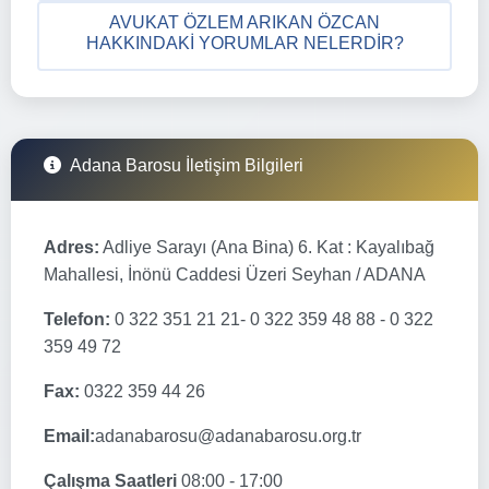
AVUKAT ÖZLEM ARIKAN ÖZCAN
HAKKINDAKI YORUMLAR NELERDIR?
Adana Barosu İletişim Bilgileri
Adres:
Adliye Sarayı (Ana Bina) 6. Kat : Kayalıbağ
Mahallesi, İnönü Caddesi Üzeri Seyhan / ADANA
Telefon:
0 322 351 21 21- 0 322 359 48 88 - 0 322
359 49 72
Fax:
0322 359 44 26
Email:
adanabarosu@adanabarosu.org.tr
Çalışma Saatleri
08:00 - 17:00