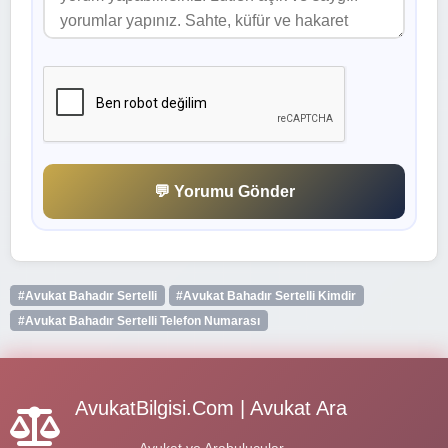
💬 Yorumu Gönder
#Avukat Bahadır Sertelli
#Avukat Bahadır Sertelli Kimdir
#Avukat Bahadır Sertelli Telefon Numarası
AvukatBilgisi.Com | Avukat Ara
Avukat ve Arabulucular