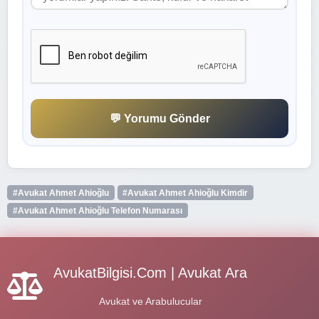
💬 Yorumu Gönder
#Avukat Ahmet Ahioğlu
#Avukat Ahmet Ahioğlu Kimdir
#Avukat Ahmet Ahioğlu Telefon Numarası
AvukatBilgisi.Com | Avukat Ara
Avukat ve Arabulucular