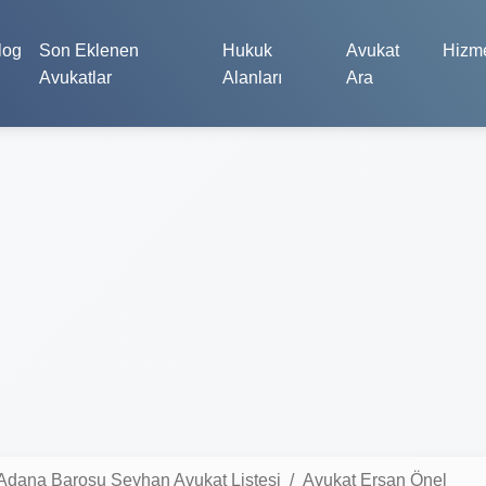
log
Son Eklenen
Hukuk
Avukat
Hizme
Avukatlar
Alanları
Ara
Adana Barosu Seyhan Avukat Listesi
Avukat Ersan Önel