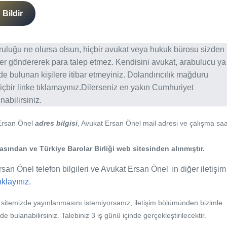
Bildir
ğruluğu ne olursa olsun, hiçbir avukat veya hukuk bürosu sizden
er göndererek para talep etmez. Kendisini avukat, arabulucu ya
erde bulunan kişilere itibar etmeyiniz. Dolandırıcılık mağduru
içbir linke tıklamayınız.Dilerseniz en yakın Cumhuriyet
abilirsiniz.
 Ersan Önel
adres bilgisi
, Avukat Ersan Önel mail adresi ve çalışma saat
ından ve Türkiye Barolar Birliği web sitesinden alınmıştır.
san Önel telefon bilgileri ve Avukat Ersan Önel 'ın diğer iletişim
tıklayınız.
b sitemizde yayınlanmasını istemiyorsanız, iletişim bölümünden bizimle
nde bulanabilirsiniz. Talebiniz 3 iş günü içinde gerçekleştirilecektir.