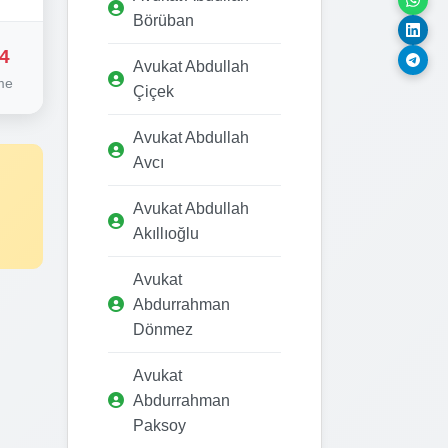
Börüban
4
Avukat Abdullah
me
Çiçek
Avukat Abdullah
Avcı
Avukat Abdullah
Akıllıoğlu
Avukat
Abdurrahman
Dönmez
Avukat
Abdurrahman
Paksoy