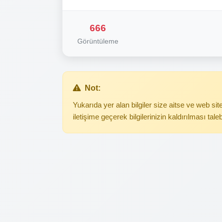
666
Görüntüleme
Not:
Yukarıda yer alan bilgiler size aitse ve web s
iletişime geçerek bilgilerinizin kaldırılması tale