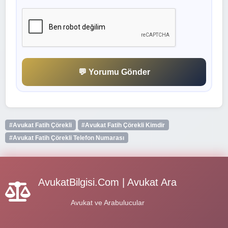
💬 Yorumu Gönder
#Avukat Fatih Çörekli
#Avukat Fatih Çörekli Kimdir
#Avukat Fatih Çörekli Telefon Numarası
AvukatBilgisi.Com | Avukat Ara
Avukat ve Arabulucular