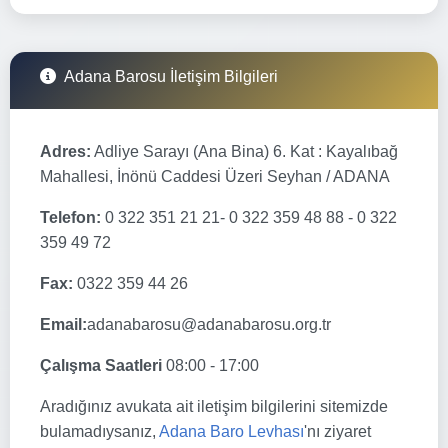
Adana Barosu İletişim Bilgileri
Adres:
Adliye Sarayı (Ana Bina) 6. Kat : Kayalıbağ
Mahallesi, İnönü Caddesi Üzeri Seyhan / ADANA
Telefon:
0 322 351 21 21- 0 322 359 48 88 - 0 322
359 49 72
Fax:
0322 359 44 26
Email:
adanabarosu@adanabarosu.org.tr
Çalışma Saatleri
08:00 - 17:00
Aradığınız avukata ait iletişim bilgilerini sitemizde
bulamadıysanız,
Adana Baro Levhası
'nı ziyaret