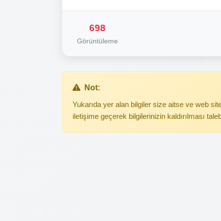
698
Görüntüleme
Not:
Yukarıda yer alan bilgiler size aitse ve web s
iletişime geçerek bilgilerinizin kaldırılması tale