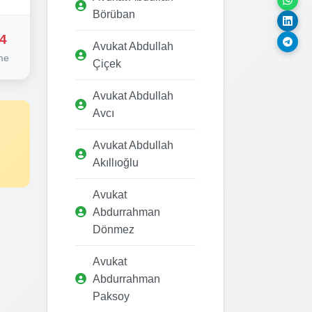
Börüban
4
Avukat Abdullah
me
Çiçek
Avukat Abdullah
Avcı
Avukat Abdullah
Akıllıoğlu
Avukat
Abdurrahman
Dönmez
Avukat
Abdurrahman
Paksoy