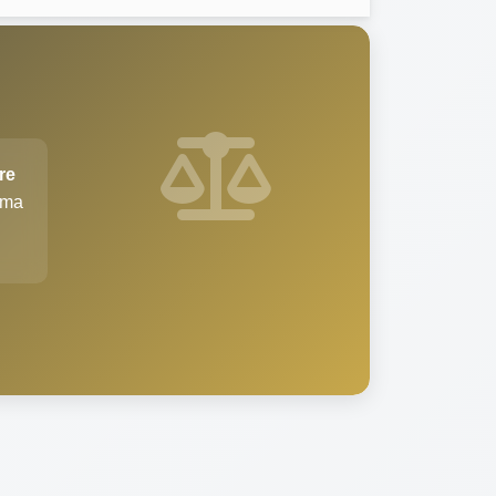
re
şma