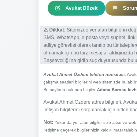
Avukat Düzelt
Sorun 
⚠️ Dikkat:
Sitemizde yer alan bilgilerin do
SMS, WhatsApp, e-posta veya şüpheli linkl
adliye görevlisi olarak tanıtıp bu tür talepl
olmamak için bu tarz mesajlar aldığınızda h
Başsavcılığı'na gidip suç duyurusunda bulun
Avukat Ahmet Özdere telefon numarası
, Avu
çalışma saatleri bilgilerini web sitemizde bulabilir
Bu sayfada bulunan bilgiler
Adana Barosu levhas
Avukat Ahmet Özdere adres bilgileri, Avukat
iletişim bilgilerini sorgulamak için lütfen ba
Not:
Yukarıda yer alan bilgiler size aitse ve we
iletişime geçerek bilgilerinizin kaldırılması talebi