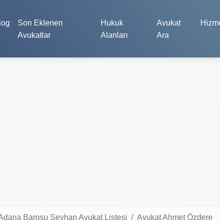
log
Son Eklenen
Hukuk
Avukat
Hizme
Avukatlar
Alanları
Ara
Adana Barosu Seyhan Avukat Listesi
Avukat Ahmet Özdere