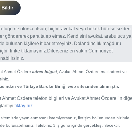
Bildir
ğruluğu ne olursa olsun, hiçbir avukat veya hukuk bürosu sizden
er göndererek para talep etmez. Kendisini avukat, arabulucu ya
erde bulunan kişilere itibar etmeyiniz. Dolandırıcılık mağduru
içbir linke tıklamayınız.Dilerseniz en yakın Cumhuriyet
abilirsiniz.
kat Ahmet Özdere
adres bilgisi
, Avukat Ahmet Özdere mail adresi ve
siniz.
ından ve Türkiye Barolar Birliği web sitesinden alınmıştır.
 Ahmet Özdere telefon bilgileri ve Avukat Ahmet Özdere 'ın diğe
ğlantıyı
tıklayınız.
b sitemizde yayınlanmasını istemiyorsanız, iletişim bölümünden bizimle
nde bulanabilirsiniz. Talebiniz 3 iş günü içinde gerçekleştirilecektir.