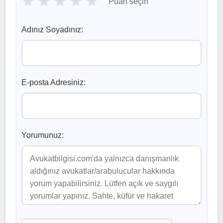
★
★
★
★
★
Puan seçin
Adınız Soyadınız:
E-posta Adresiniz:
Yorumunuz: