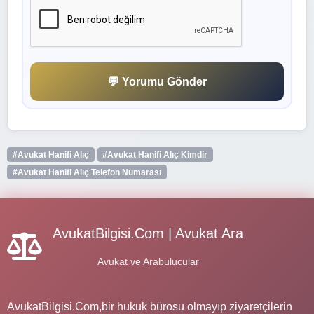
💬 Yorumu Gönder
#Avukat Hanifi Alıç
#Avukat Hanifi Alıç Kimdir
#Avukat Hanifi Alıç Telefon Numarası
AvukatBilgisi.Com | Avukat Ara
Avukat ve Arabulucular
AvukatBilgisi.Com,bir hukuk bürosu olmayıp ziyaretçilerin