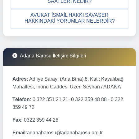
SAATLERI NEDIR?
AVUKAT İSMAIL HAKKI SAVAŞER
HAKKINDAKI YORUMLAR NELERDIR?
Adana Barosu İletişim Bilgileri
Adres:
Adliye Sarayı (Ana Bina) 6. Kat : Kayalıbağ
Mahallesi, İnönü Caddesi Üzeri Seyhan / ADANA
Telefon:
0 322 351 21 21- 0 322 359 48 88 - 0 322
359 49 72
Fax:
0322 359 44 26
Email:
adanabarosu@adanabarosu.org.tr