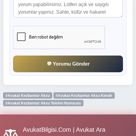
💬 Yorumu Gönder
#Avukat Kezbannur Aksu
#Avukat Kezbannur Aksu Kimdir
#Avukat Kezbannur Aksu Telefon Numarası
AvukatBilgisi.Com | Avukat Ara