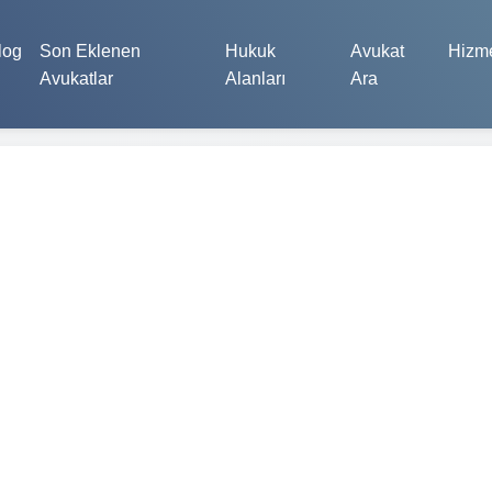
log
Son Eklenen
Hukuk
Avukat
Hizme
Avukatlar
Alanları
Ara