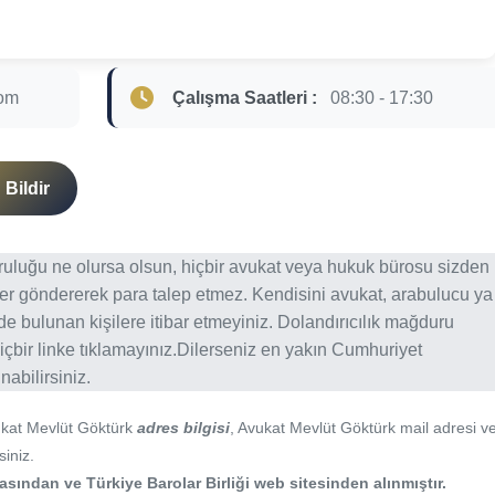
com
Çalışma Saatleri :
08:30 - 17:30
Bildir
ğruluğu ne olursa olsun, hiçbir avukat veya hukuk bürosu sizden
er göndererek para talep etmez. Kendisini avukat, arabulucu ya
erde bulunan kişilere itibar etmeyiniz. Dolandırıcılık mağduru
içbir linke tıklamayınız.Dilerseniz en yakın Cumhuriyet
abilirsiniz.
ukat Mevlüt Göktürk
adres bilgisi
, Avukat Mevlüt Göktürk mail adresi v
siniz.
ından ve Türkiye Barolar Birliği web sitesinden alınmıştır.