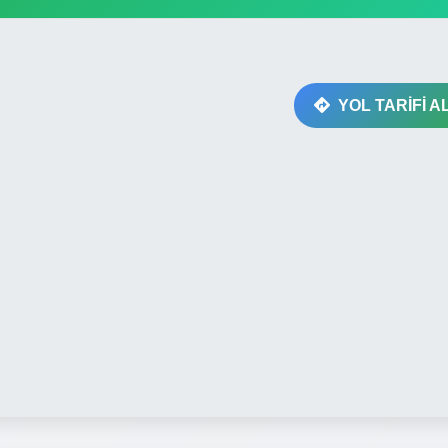
YOL TARİFİ A