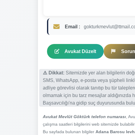
Email :
gokturkmevlut@ttmail.
Avukat Düzelt
Sorun 
⚠️ Dikkat:
Sitemizde yer alan bilgilerin do
SMS, WhatsApp, e-posta veya şüpheli linkl
adliye görevlisi olarak tanıtıp bu tür talepl
olmamak için bu tarz mesajlar aldığınızda h
Başsavcılığı'na gidip suç duyurusunda bulun
Avukat Mevlüt Göktürk telefon numarası
, Av
çalışma saatleri bilgilerini web sitemizde bulabilir
Bu sayfada bulunan bilgiler
Adana Barosu levhas