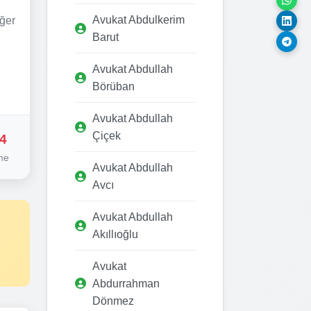
Avukat Abdulkerim
iğer
Barut
Avukat Abdullah
Börüban
Avukat Abdullah
Çiçek
4
me
Avukat Abdullah
Avcı
Avukat Abdullah
Akıllıoğlu
Avukat
Abdurrahman
Dönmez