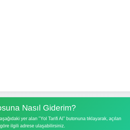
osuna Nasıl Giderim?
şağıdaki yer alan "Yol Tarifi Al" butonuna tıklayarak, açılan
göre ilgili adrese ulaşabilirsiniz.