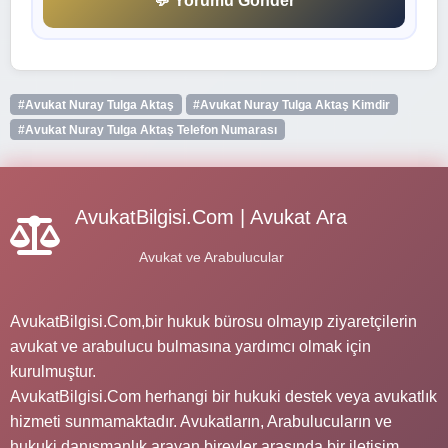
💬 Yorumu Gönder
#Avukat Nuray Tulga Aktaş
#Avukat Nuray Tulga Aktaş Kimdir
#Avukat Nuray Tulga Aktaş Telefon Numarası
AvukatBilgisi.Com | Avukat Ara
Avukat ve Arabulucular
AvukatBilgisi.Com,bir hukuk bürosu olmayıp ziyaretçilerin
avukat ve arabulucu bulmasına yardımcı olmak için
kurulmuştur.
AvukatBilgisi.Com herhangi bir hukuki destek veya avukatlık
hizmeti sunmamaktadır. Avukatların, Arabulucuların ve
hukuki danışmanlık arayan bireyler arasında bir iletişim