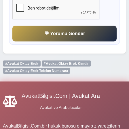
💬 Yorumu Gönder
#Avukat Oktay Erek
#Avukat Oktay Erek Kimdir
#Avukat Oktay Erek Telefon Numarası
AvukatBilgisi.Com | Avukat Ara
Avukat ve Arabulucular
AvukatBilgisi.Com,bir hukuk bürosu olmayıp ziyaretçilerin