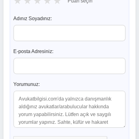
★
★
★
★
★
Puan seçin
Adınız Soyadınız:
E-posta Adresiniz:
Yorumunuz: