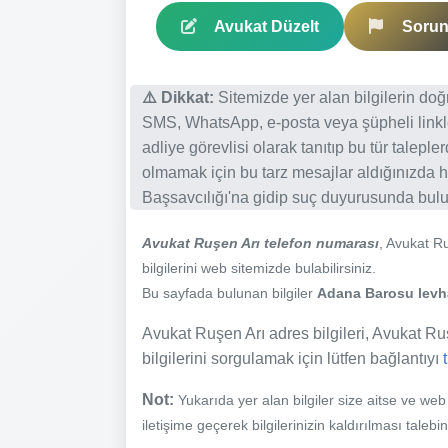
Avukat Düzelt
Sorun 
⚠️ Dikkat:
Sitemizde yer alan bilgilerin do
SMS, WhatsApp, e-posta veya şüpheli linkl
adliye görevlisi olarak tanıtıp bu tür talepl
olmamak için bu tarz mesajlar aldığınızda h
Başsavcılığı'na gidip suç duyurusunda bulun
Avukat Ruşen Arı telefon numarası
, Avukat R
bilgilerini web sitemizde bulabilirsiniz.
Bu sayfada bulunan bilgiler
Adana Barosu levhas
Avukat Ruşen Arı adres bilgileri, Avukat Ruşe
bilgilerini sorgulamak için lütfen bağlantıyı
Not:
Yukarıda yer alan bilgiler size aitse ve we
iletişime geçerek bilgilerinizin kaldırılması talebi