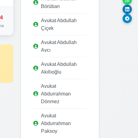
Börüban
4
Avukat Abdullah
me
Çiçek
Avukat Abdullah
Avcı
Avukat Abdullah
Akıllıoğlu
Avukat
Abdurrahman
Dönmez
Avukat
Abdurrahman
Paksoy