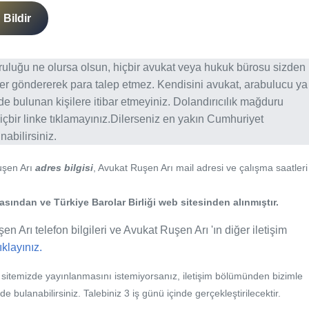
Bildir
ğruluğu ne olursa olsun, hiçbir avukat veya hukuk bürosu sizden
er göndererek para talep etmez. Kendisini avukat, arabulucu ya
erde bulunan kişilere itibar etmeyiniz. Dolandırıcılık mağduru
içbir linke tıklamayınız.Dilerseniz en yakın Cumhuriyet
abilirsiniz.
uşen Arı
adres bilgisi
, Avukat Ruşen Arı mail adresi ve çalışma saatleri
ından ve Türkiye Barolar Birliği web sitesinden alınmıştır.
n Arı telefon bilgileri ve Avukat Ruşen Arı 'ın diğer iletişim
tıklayınız.
b sitemizde yayınlanmasını istemiyorsanız, iletişim bölümünden bizimle
nde bulanabilirsiniz. Talebiniz 3 iş günü içinde gerçekleştirilecektir.