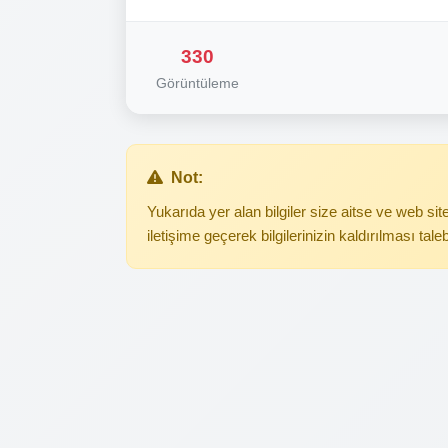
330
Görüntüleme
Not:
Yukarıda yer alan bilgiler size aitse ve web s
iletişime geçerek bilgilerinizin kaldırılması tale