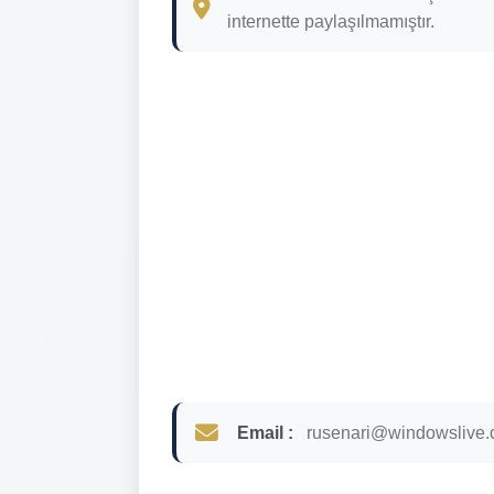
internette paylaşılmamıştır.
Email :
rusenari@windowslive