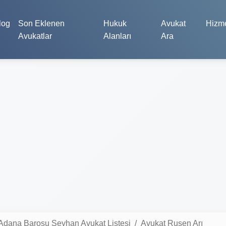
log
Son Eklenen
Hukuk
Avukat
Hizme
Avukatlar
Alanları
Ara
Adana Barosu Seyhan Avukat Listesi
Avukat Ruşen Arı