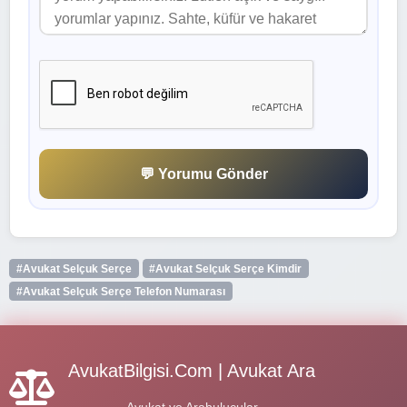
💬 Yorumu Gönder
#Avukat Selçuk Serçe
#Avukat Selçuk Serçe Kimdir
#Avukat Selçuk Serçe Telefon Numarası
AvukatBilgisi.Com | Avukat Ara
Avukat ve Arabulucular