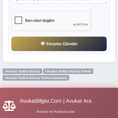
💬 Yorumu Gönder
#Avukat Tankut Gürsoy
#Avukat Tankut Gürsoy Kimdir
#Avukat Tankut Gürsoy Telefon Numarası
AvukatBilgisi.Com | Avukat Ara
Avukat ve Arabulucular