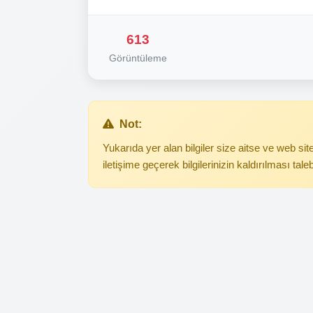
613
Görüntüleme
Not:
Yukarıda yer alan bilgiler size aitse ve web s
iletişime geçerek bilgilerinizin kaldırılması tale