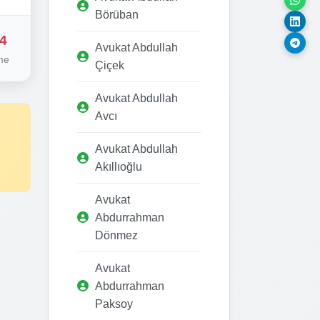
Börüban
4
Avukat Abdullah
me
Çiçek
Avukat Abdullah
Avcı
Avukat Abdullah
Akıllıoğlu
Avukat
Abdurrahman
Dönmez
Avukat
Abdurrahman
Paksoy