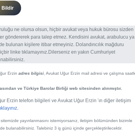
Bildir
ğruluğu ne olursa olsun, hiçbir avukat veya hukuk bürosu sizden
er göndererek para talep etmez. Kendisini avukat, arabulucu ya
erde bulunan kişilere itibar etmeyiniz. Dolandırıcılık mağduru
içbir linke tıklamayınız.Dilerseniz en yakın Cumhuriyet
abilirsiniz.
Uğur Erzin
adres bilgisi
, Avukat Uğur Erzin mail adresi ve çalışma saatl
ından ve Türkiye Barolar Birliği web sitesinden alınmıştır.
r Erzin telefon bilgileri ve Avukat Uğur Erzin 'ın diğer iletişim
tıklayınız.
b sitemizde yayınlanmasını istemiyorsanız, iletişim bölümünden bizimle
nde bulanabilirsiniz. Talebiniz 3 iş günü içinde gerçekleştirilecektir.