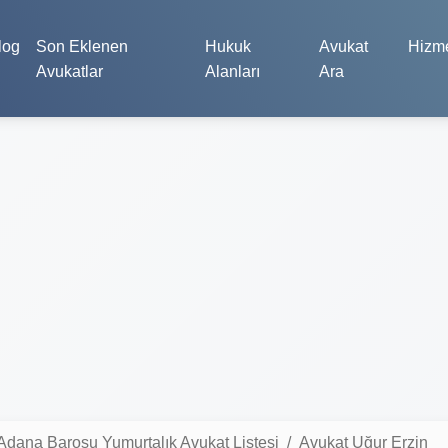
log
Son Eklenen
Hukuk
Avukat
Hizme
Avukatlar
Alanları
Ara
Adana Barosu Yumurtalık Avukat Listesi
Avukat Uğur Erzin