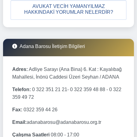
AVUKAT VECIH YAMANYILMAZ
HAKKINDAKI YORUMLAR NELERDIR?
Adana Barosu İletişim Bilgileri
Adres:
Adliye Sarayı (Ana Bina) 6. Kat : Kayalıbağ
Mahallesi, İnönü Caddesi Üzeri Seyhan / ADANA
Telefon:
0 322 351 21 21- 0 322 359 48 88 - 0 322
359 49 72
Fax:
0322 359 44 26
Email:
adanabarosu@adanabarosu.org.tr
Çalışma Saatleri
08:00 - 17:00