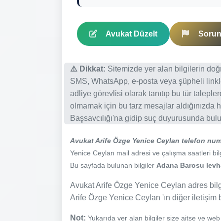
Avukat Düzelt
Sorun 
⚠️ Dikkat:
Sitemizde yer alan bilgilerin do
SMS, WhatsApp, e-posta veya şüpheli linkl
adliye görevlisi olarak tanıtıp bu tür talepl
olmamak için bu tarz mesajlar aldığınızda h
Başsavcılığı'na gidip suç duyurusunda bulun
Avukat Arife Özge Yenice Ceylan telefon num
Yenice Ceylan mail adresi ve çalışma saatleri bilg
Bu sayfada bulunan bilgiler
Adana Barosu levhas
Avukat Arife Özge Yenice Ceylan adres bilgi
Arife Özge Yenice Ceylan 'ın diğer iletişim b
Not:
Yukarıda yer alan bilgiler size aitse ve we