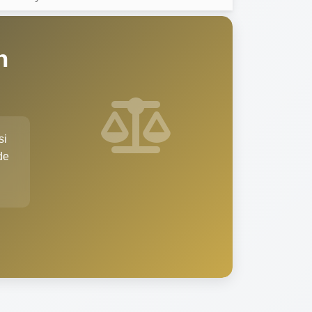
n
si
de