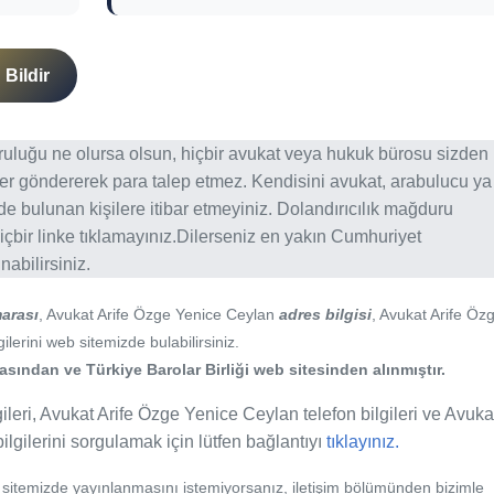
Bildir
ğruluğu ne olursa olsun, hiçbir avukat veya hukuk bürosu sizden
er göndererek para talep etmez. Kendisini avukat, arabulucu ya
erde bulunan kişilere itibar etmeyiniz. Dolandırıcılık mağduru
içbir linke tıklamayınız.Dilerseniz en yakın Cumhuriyet
abilirsiniz.
arası
, Avukat Arife Özge Yenice Ceylan
adres bilgisi
, Avukat Arife Öz
ilerini web sitemizde bulabilirsiniz.
ından ve Türkiye Barolar Birliği web sitesinden alınmıştır.
leri, Avukat Arife Özge Yenice Ceylan telefon bilgileri ve Avuka
ilgilerini sorgulamak için lütfen bağlantıyı
tıklayınız.
b sitemizde yayınlanmasını istemiyorsanız, iletişim bölümünden bizimle