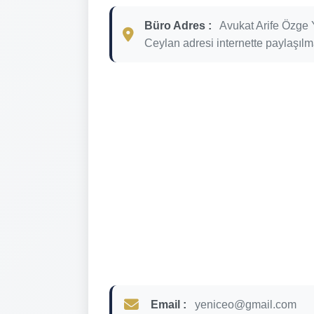
Büro Adres :
Avukat Arife Özge 
Ceylan adresi internette paylaşılm
Email :
yeniceo@gmail.com