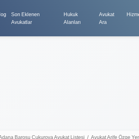
log
Son Eklenen
Hukuk
Avukat
Hizme
Avukatlar
Alanları
Ara
Adana Barosu Çukurova Avukat Listesi
Avukat Arife Özge Ye