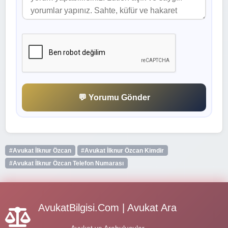
💬 Yorumu Gönder
#Avukat İlknur Özcan
#Avukat İlknur Özcan Kimdir
#Avukat İlknur Özcan Telefon Numarası
AvukatBilgisi.Com | Avukat Ara
Avukat ve Arabulucular