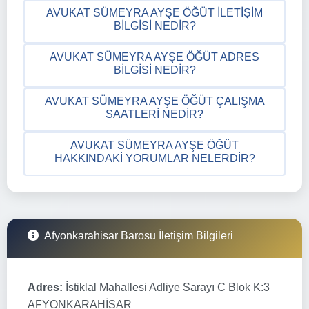
AVUKAT SÜMEYRA AYŞE ÖĞÜT İLETIŞIM
BILGISI NEDIR?
AVUKAT SÜMEYRA AYŞE ÖĞÜT ADRES
BILGISI NEDIR?
AVUKAT SÜMEYRA AYŞE ÖĞÜT ÇALIŞMA
SAATLERI NEDIR?
AVUKAT SÜMEYRA AYŞE ÖĞÜT
HAKKINDAKI YORUMLAR NELERDIR?
Afyonkarahisar Barosu İletişim Bilgileri
Adres:
İstiklal Mahallesi Adliye Sarayı C Blok K:3
AFYONKARAHİSAR