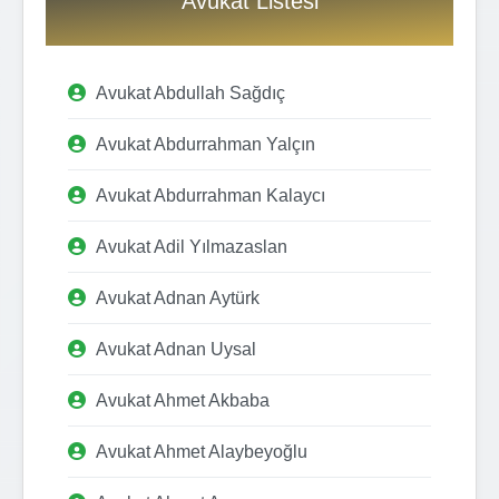
Avukat Listesi
Avukat Abdullah Sağdıç
Avukat Abdurrahman Yalçın
Avukat Abdurrahman Kalaycı
Avukat Adil Yılmazaslan
Avukat Adnan Aytürk
Avukat Adnan Uysal
Avukat Ahmet Akbaba
Avukat Ahmet Alaybeyoğlu