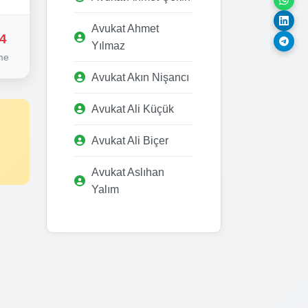
Avukat Ahmet
4
Yılmaz
me
Avukat Akın Nişancı
Avukat Ali Küçük
Avukat Ali Biçer
Avukat Aslıhan
Yalım