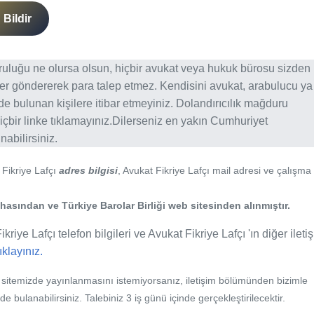
Bildir
ğruluğu ne olursa olsun, hiçbir avukat veya hukuk bürosu sizden
er göndererek para talep etmez. Kendisini avukat, arabulucu ya
erde bulunan kişilere itibar etmeyiniz. Dolandırıcılık mağduru
içbir linke tıklamayınız.Dilerseniz en yakın Cumhuriyet
abilirsiniz.
 Fikriye Lafçı
adres bilgisi
, Avukat Fikriye Lafçı mail adresi ve çalışma
asından ve Türkiye Barolar Birliği web sitesinden alınmıştır.
kriye Lafçı telefon bilgileri ve Avukat Fikriye Lafçı 'ın diğer ileti
tıklayınız.
b sitemizde yayınlanmasını istemiyorsanız, iletişim bölümünden bizimle
nde bulanabilirsiniz. Talebiniz 3 iş günü içinde gerçekleştirilecektir.