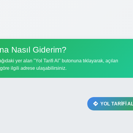
una Nasıl Giderim?
ğıdaki yer alan "Yol Tarifi Al" butonuna tıklayarak, açılan
göre ilgili adrese ulaşabilirsiniz.
YOL TARİFİ A