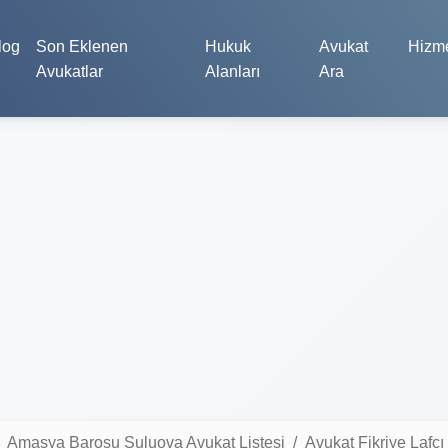
log
Son Eklenen
Hukuk
Avukat
Hizme
Avukatlar
Alanları
Ara
Amasya Barosu Suluova Avukat Listesi
Avukat Fikriye Lafçı