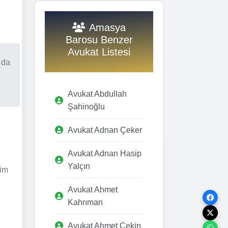
Amasya
Barosu Benzer
Avukat Listesi
 da
Avukat Abdullah
Şahinoğlu
Avukat Adnan Çeker
Avukat Adnan Hasip
Yalçın
şim
Avukat Ahmet
Kahrıman
Avukat Ahmet Çekin