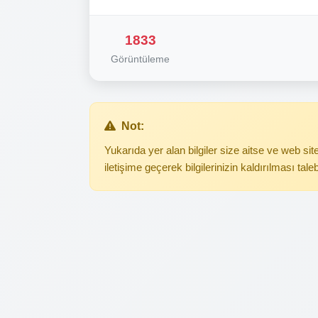
1833
Görüntüleme
Not:
Yukarıda yer alan bilgiler size aitse ve web s
iletişime geçerek bilgilerinizin kaldırılması tale