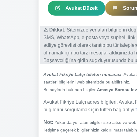
Avukat Düzelt
Sorun 
⚠️ Dikkat:
Sitemizde yer alan bilgilerin do
SMS, WhatsApp, e-posta veya şüpheli linkl
adliye görevlisi olarak tanıtıp bu tür talepl
olmamak için bu tarz mesajlar aldığınızda h
Başsavcılığı'na gidip suç duyurusunda bulun
Avukat Fikriye Lafçı telefon numarası
, Avukat
saatleri bilgilerini web sitemizde bulabilirsiniz.
Bu sayfada bulunan bilgiler
Amasya Barosu levh
Avukat Fikriye Lafçı adres bilgileri, Avukat Fi
bilgilerini sorgulamak için lütfen bağlantıyı
Not:
Yukarıda yer alan bilgiler size aitse ve we
iletişime geçerek bilgilerinizin kaldırılması talebi