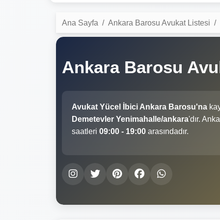
Ana Sayfa
Ankara Barosu Avukat Listesi
Ankara Barosu Avuk
Avukat Yücel İbici Ankara Barosu'na
kay
Demetevler Yenimahalle/ankara
'dır. Ank
saatleri
09:00 - 19:00
arasındadır.