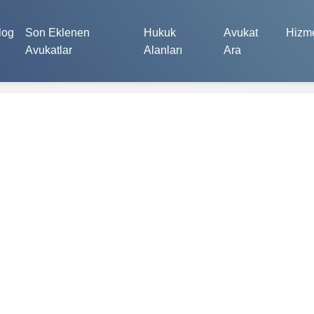
log
Son Eklenen
Hukuk
Avukat
Hizme
Avukatlar
Alanları
Ara