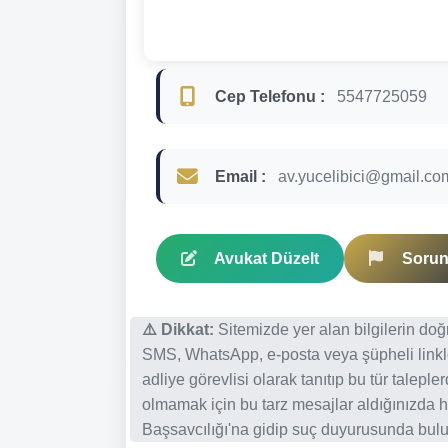
Cep Telefonu :
5547725059
Email :
av.yucelibici@gmail.co
Avukat Düzelt
Sorun 
⚠️ Dikkat:
Sitemizde yer alan bilgilerin do
SMS, WhatsApp, e-posta veya şüpheli linkl
adliye görevlisi olarak tanıtıp bu tür talepl
olmamak için bu tarz mesajlar aldığınızda h
Başsavcılığı'na gidip suç duyurusunda bulun