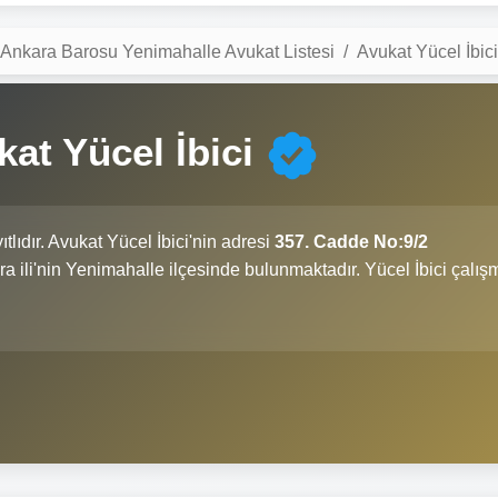
Ankara Barosu Yenimahalle Avukat Listesi
Avukat Yücel İbici
at Yücel İbici
ıtlıdır. Avukat Yücel İbici'nin adresi
357. Cadde No:9/2
ara ili'nin Yenimahalle ilçesinde bulunmaktadır. Yücel İbici çalış