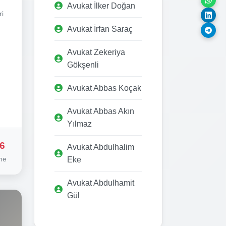
Avukat İlker Doğan
ri
Avukat İrfan Saraç
Avukat Zekeriya
Gökşenli
Avukat Abbas Koçak
Avukat Abbas Akın
Yılmaz
6
Avukat Abdulhalim
me
Eke
Avukat Abdulhamit
Gül