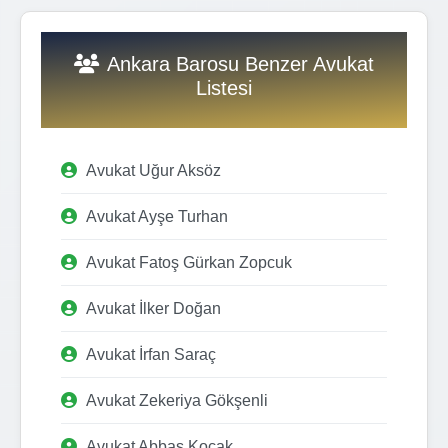
Ankara Barosu Benzer Avukat
Listesi
Avukat Uğur Aksöz
Avukat Ayşe Turhan
Avukat Fatoş Gürkan Zopcuk
Avukat İlker Doğan
Avukat İrfan Saraç
Avukat Zekeriya Gökşenli
Avukat Abbas Koçak