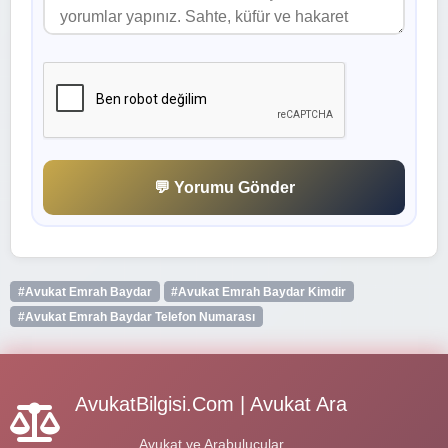
💬 Yorumu Gönder
#Avukat Emrah Baydar
#Avukat Emrah Baydar Kimdir
#Avukat Emrah Baydar Telefon Numarası
AvukatBilgisi.Com | Avukat Ara
Avukat ve Arabulucular