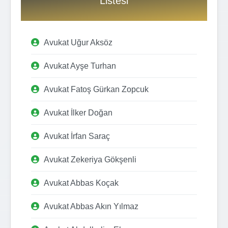
Listesi
Avukat Uğur Aksöz
Avukat Ayşe Turhan
Avukat Fatoş Gürkan Zopcuk
Avukat İlker Doğan
Avukat İrfan Saraç
Avukat Zekeriya Gökşenli
Avukat Abbas Koçak
Avukat Abbas Akın Yılmaz