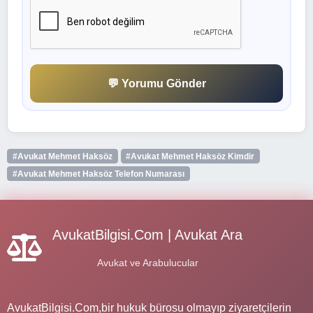
💬 Yorumu Gönder
#Avukat Mehmet Haksöz
#Avukat Mehmet Haksöz Kimdir
#Avukat Mehmet Haksöz Telefon Numarası
AvukatBilgisi.Com | Avukat Ara
Avukat ve Arabulucular
AvukatBilgisi.Com,bir hukuk bürosu olmayıp ziyaretçilerin