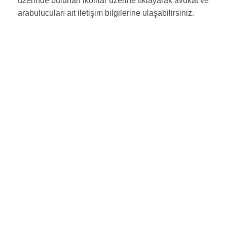
üzerinde bulunan ikonlar üzerine tıklayarak avukat ve
arabulucuları ait iletişim bilgilerine ulaşabilirsiniz.