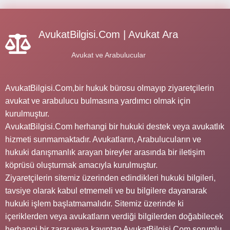
AvukatBilgisi.Com | Avukat Ara
Avukat ve Arabulucular
AvukatBilgisi.Com,bir hukuk bürosu olmayıp ziyaretçilerin
avukat ve arabulucu bulmasına yardımcı olmak için
kurulmuştur.
AvukatBilgisi.Com herhangi bir hukuki destek veya avukatlık
hizmeti sunmamaktadır. Avukatların, Arabulucuların ve
hukuki danışmanlık arayan bireyler arasında bir iletişim
köprüsü oluşturmak amacıyla kurulmuştur.
Ziyaretçilerin sitemiz üzerinden edindikleri hukuki bilgileri,
tavsiye olarak kabul etmemeli ve bu bilgilere dayanarak
hukuki işlem başlatmamalıdır. Sitemiz üzerinde ki
içeriklerden veya avukatların verdiği bilgilerden doğabilecek
herhangi bir zarar veya kayıptan AvukatBilgisi.Com sorumlu