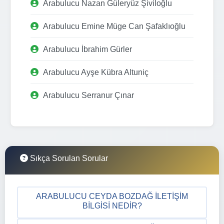
Arabulucu Nazan Güleryüz Şiviloğlu
Arabulucu Emine Müge Can Şafaklıoğlu
Arabulucu İbrahim Gürler
Arabulucu Ayşe Kübra Altuniç
Arabulucu Serranur Çınar
Sıkça Sorulan Sorular
ARABULUCU CEYDA BOZDAĞ İLETIŞIM
BILGISI NEDIR?