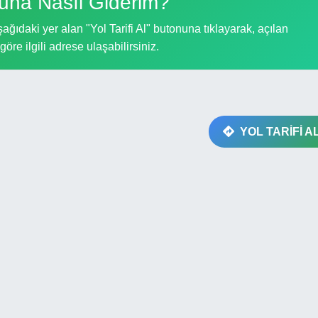
una Nasıl Giderim?
ğıdaki yer alan "Yol Tarifi Al" butonuna tıklayarak, açılan
göre ilgili adrese ulaşabilirsiniz.
YOL TARİFİ A