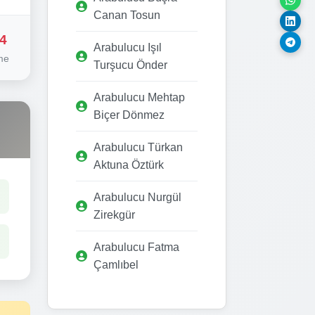
Canan Tosun
4
Arabulucu Işıl
me
Turşucu Önder
Arabulucu Mehtap
Biçer Dönmez
Arabulucu Türkan
Aktuna Öztürk
Arabulucu Nurgül
Zirekgür
Arabulucu Fatma
Çamlıbel