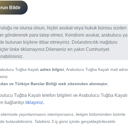
run Bildir
ğruluğu ne olursa olsun, hiçbir avukat veya hukuk bürosu sizden
er göndererek para talep etmez. Kendisini avukat, arabulucu ya
erde bulunan kişilere itibar etmeyiniz. Dolandırıcılık mağduru
içbir linke tıklamayınız.Dilerseniz en yakın Cumhuriyet
abilirsiniz.
rabulucu Tuğba Kayalı
adres bilgisi
, Arabulucu Tuğba Kayalı mail adre
siniz.
an ve Türkiye Barolar Birliği web sitesinden alınmıştır.
bulucu Tuğba Kayalı telefon bilgileri ve Arabulucu Tuğba Kayalı 
fen bağlantıyı
tıklayınız.
b sitemizde yayınlanmasını istemiyorsanız, iletişim bölümünden bizimle
nde bulanabilirsiniz. Talebiniz 3 iş günü içinde gerçekleştirilecektir.