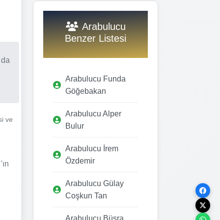
Arabulucu
Benzer Listesi
 da
Arabulucu Funda
Göğebakan
Arabulucu Alper
si ve
Bulur
Arabulucu İrem
Özdemir
'ın
Arabulucu Gülay
Coşkun Tan
Arabulucu Büşra