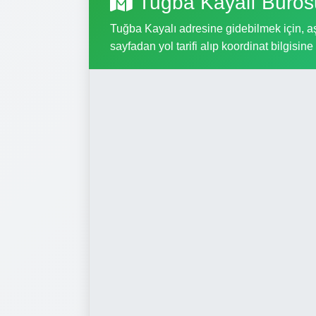
Tuğba Kayalı Büros
Tuğba Kayalı adresine gidebilmek için, aşa
sayfadan yol tarifi alıp koordinat bilgisine 