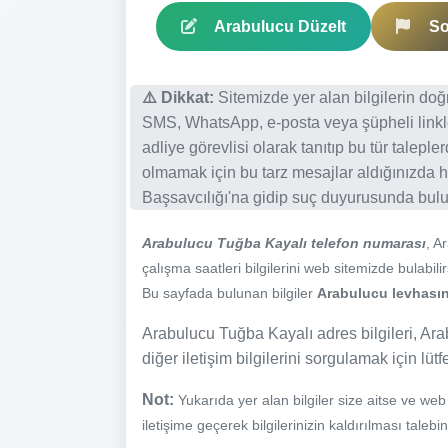
Arabulucu Düzelt
So
⚠️ Dikkat:
Sitemizde yer alan bilgilerin do
SMS, WhatsApp, e-posta veya şüpheli linkl
adliye görevlisi olarak tanıtıp bu tür talepl
olmamak için bu tarz mesajlar aldığınızda h
Başsavcılığı'na gidip suç duyurusunda bulun
Arabulucu Tuğba Kayalı telefon numarası
, A
çalışma saatleri bilgilerini web sitemizde bulabilir
Bu sayfada bulunan bilgiler
Arabulucu levhasınd
Arabulucu Tuğba Kayalı adres bilgileri, Ara
diğer iletişim bilgilerini sorgulamak için lüt
Not:
Yukarıda yer alan bilgiler size aitse ve we
iletişime geçerek bilgilerinizin kaldırılması talebi