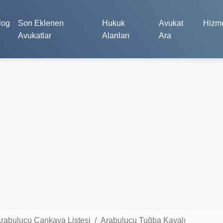
log
Son Eklenen
Hukuk
Avukat
Hizme
Avukatlar
Alanları
Ara
rabulucu Çankaya Listesi
Arabulucu Tuğba Kayalı