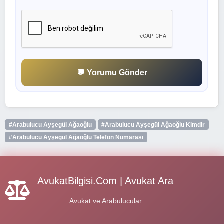
💬 Yorumu Gönder
#Arabulucu Ayşegül Ağaoğlu
#Arabulucu Ayşegül Ağaoğlu Kimdir
#Arabulucu Ayşegül Ağaoğlu Telefon Numarası
AvukatBilgisi.Com | Avukat Ara
Avukat ve Arabulucular