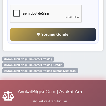
💬 Yorumu Gönder
#Arabulucu Neşe Tükenmez Yoldaş
#Arabulucu Neşe Tükenmez Yoldaş Kimdir
#Arabulucu Neşe Tükenmez Yoldaş Telefon Numarası
AvukatBilgisi.Com | Avukat Ara
Avukat ve Arabulucular