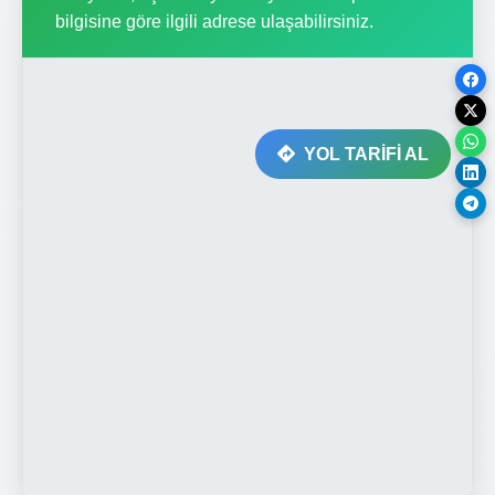
bilgisine göre ilgili adrese ulaşabilirsiniz.
YOL TARİFİ AL