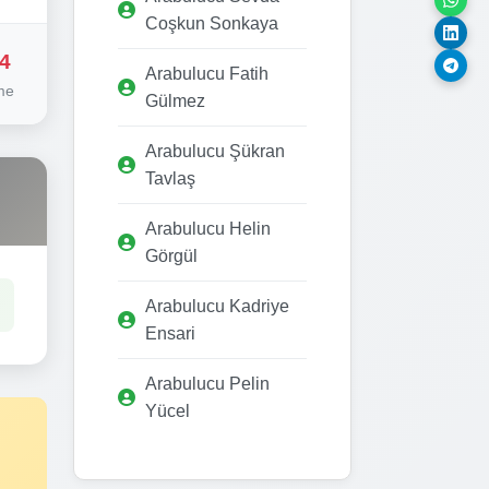
Coşkun Sonkaya
4
Arabulucu Fatih
me
Gülmez
Arabulucu Şükran
Tavlaş
Arabulucu Helin
Görgül
Arabulucu Kadriye
Ensari
Arabulucu Pelin
Yücel