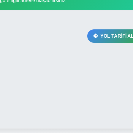
göre ilgili adrese ulaşabilirsiniz.
YOL TARİFİ A