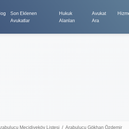
log
Son Eklenen
Hukuk
Avukat
Hizme
Avukatlar
Alanları
Ara
rabulucu Mecidiyeköy Listesi
Arabulucu Gökhan Özdemir