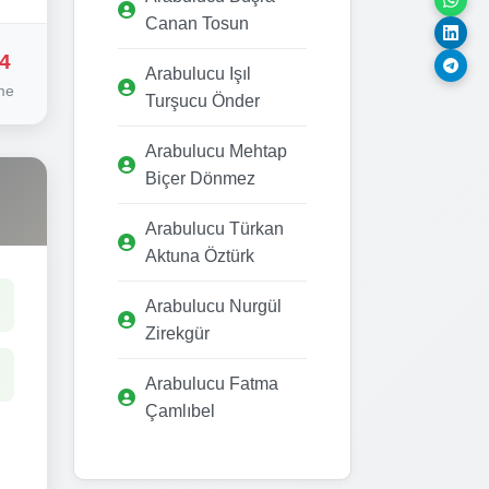
Canan Tosun
4
Arabulucu Işıl
me
Turşucu Önder
Arabulucu Mehtap
Biçer Dönmez
Arabulucu Türkan
Aktuna Öztürk
Arabulucu Nurgül
Zirekgür
Arabulucu Fatma
Çamlıbel