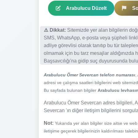
Arabulucu Düzelt
So
⚠️ Dikkat:
Sitemizde yer alan bilgilerin do
SMS, WhatsApp, e-posta veya şüpheli linkl
adliye görevlisi olarak tanıtıp bu tür talepl
olmamak için bu tarz mesajlar aldığınızda h
Başsavcılığı'na gidip suç duyurusunda bulun
Arabulucu Ömer Severcan telefon numarası
,
adresi ve çalışma saatleri bilgilerini web sitemizde
Bu sayfada bulunan bilgiler
Arabulucu levhasınd
Arabulucu Ömer Severcan adres bilgileri, 
Severcan 'ın diğer iletişim bilgilerini sorgu
Not:
Yukarıda yer alan bilgiler size aitse ve we
iletişime geçerek bilgilerinizin kaldırılması talebi