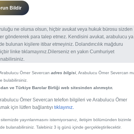
run Bildir
ğruluğu ne olursa olsun, hiçbir avukat veya hukuk bürosu sizden
er göndererek para talep etmez. Kendisini avukat, arabulucu ya
erde bulunan kişilere itibar etmeyiniz. Dolandırıcılık mağduru
içbir linke tıklamayınız.Dilerseniz en yakın Cumhuriyet
abilirsiniz.
 Arabulucu Ömer Severcan
adres bilgisi
, Arabulucu Ömer Severcan ma
 bulabilirsiniz.
an ve Türkiye Barolar Birliği web sitesinden alınmıştır.
Arabulucu Ömer Severcan telefon bilgileri ve Arabulucu Ömer
lamak için lütfen bağlantıyı
tıklayınız.
b sitemizde yayınlanmasını istemiyorsanız, iletişim bölümünden bizimle
nde bulanabilirsiniz. Talebiniz 3 iş günü içinde gerçekleştirilecektir.