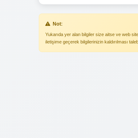
Not:
Yukarıda yer alan bilgiler size aitse ve web s
iletişime geçerek bilgilerinizin kaldırılması tale