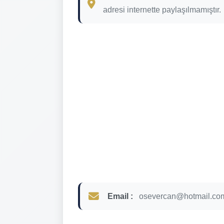
adresi internette paylaşılmamıştır.
Email :
osevercan@hotmail.co