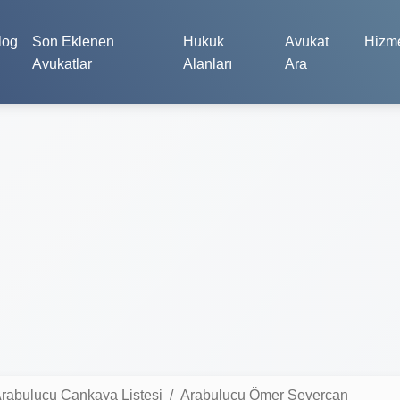
log
Son Eklenen
Hukuk
Avukat
Hizme
Avukatlar
Alanları
Ara
rabulucu Çankaya Listesi
Arabulucu Ömer Severcan