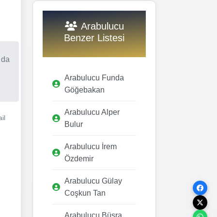
Arabulucu
Benzer Listesi
 da
Arabulucu Funda
Göğebakan
Arabulucu Alper
il
Bulur
Arabulucu İrem
Özdemir
Arabulucu Gülay
Coşkun Tan
Arabulucu Büşra