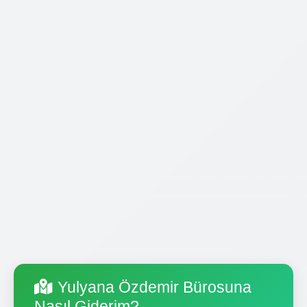
Yulyana Özdemir Bürosuna
Nasıl Giderim?