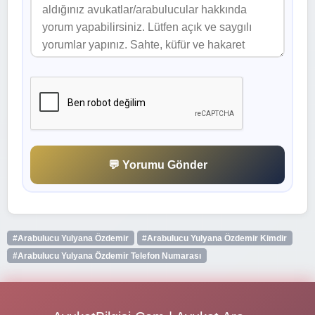
💬 Yorumu Gönder
#Arabulucu Yulyana Özdemir
#Arabulucu Yulyana Özdemir Kimdir
#Arabulucu Yulyana Özdemir Telefon Numarası