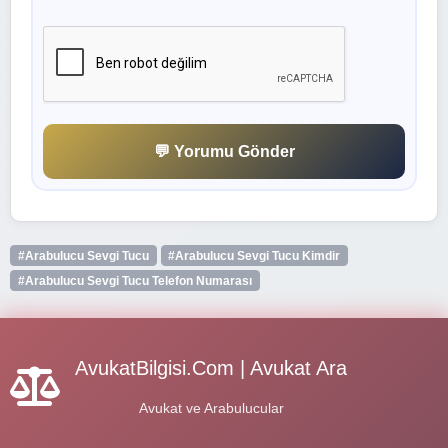
💬 Yorumu Gönder
#Arabulucu Sevgi Tucu
#Arabulucu Sevgi Tucu Kimdir
#Arabulucu Sevgi Tucu Telefon Numarası
AvukatBilgisi.Com | Avukat Ara
Avukat ve Arabulucular