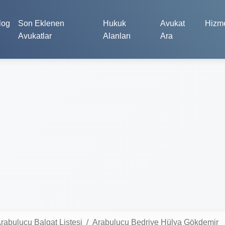
log
Son Eklenen
Hukuk
Avukat
Hizme
Avukatlar
Alanları
Ara
rabulucu Balgat Listesi
Arabulucu Bedriye Hülya Gökdemir