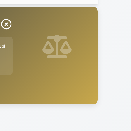
r
esi