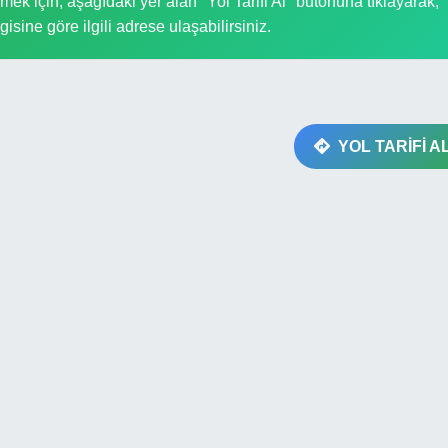
k için, aşağıdaki yer alan "Yol Tarifi Al" butonuna tıklayarak,
gisine göre ilgili adrese ulaşabilirsiniz.
YOL TARİFİ A