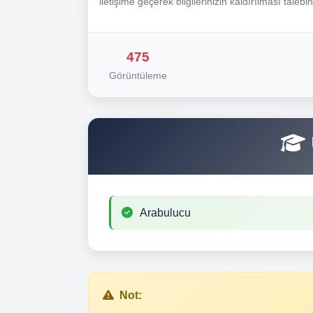
iletişime geçerek bilgilerinizin kaldırılması talebi
475
Görüntüleme
Arabulucu
Not: