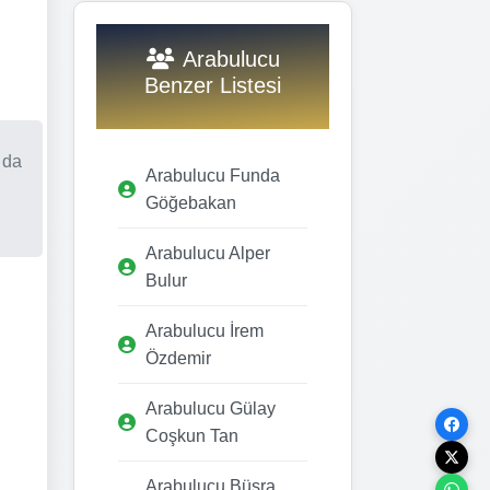
Arabulucu
Benzer Listesi
 da
Arabulucu Funda
Göğebakan
Arabulucu Alper
Bulur
Arabulucu İrem
Özdemir
Arabulucu Gülay
Coşkun Tan
Arabulucu Büşra