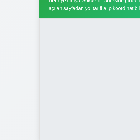
Bedriye Hülya Gökdemir adresine gidebilme
açılan sayfadan yol tarifi alıp koordinat bil