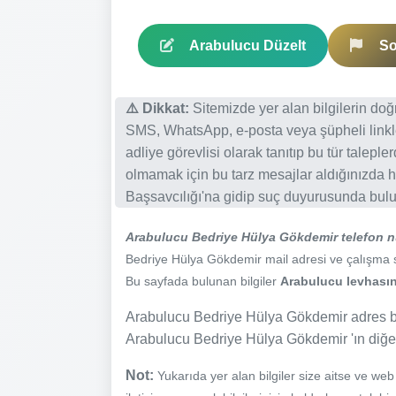
Arabulucu Düzelt
So
⚠️ Dikkat:
Sitemizde yer alan bilgilerin do
SMS, WhatsApp, e-posta veya şüpheli linkl
adliye görevlisi olarak tanıtıp bu tür talepl
olmamak için bu tarz mesajlar aldığınızda h
Başsavcılığı'na gidip suç duyurusunda bulun
Arabulucu Bedriye Hülya Gökdemir telefon 
Bedriye Hülya Gökdemir mail adresi ve çalışma saat
Bu sayfada bulunan bilgiler
Arabulucu levhasınd
Arabulucu Bedriye Hülya Gökdemir adres bil
Arabulucu Bedriye Hülya Gökdemir 'ın diğer i
Not:
Yukarıda yer alan bilgiler size aitse ve we