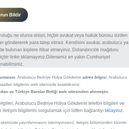
run Bildir
ğruluğu ne olursa olsun, hiçbir avukat veya hukuk bürosu sizden
er göndererek para talep etmez. Kendisini avukat, arabulucu ya
erde bulunan kişilere itibar etmeyiniz. Dolandırıcılık mağduru
içbir linke tıklamayınız.Dilerseniz en yakın Cumhuriyet
abilirsiniz.
numarası
, Arabulucu Bedriye Hülya Gökdemir
adres bilgisi
, Arabulucu
leri bilgilerini web sitemizde bulabilirsiniz.
an ve Türkiye Barolar Birliği web sitesinden alınmıştır.
gileri, Arabulucu Bedriye Hülya Gökdemir telefon bilgileri ve
letişim bilgilerini sorgulamak için lütfen bağlantıyı
tıklayınız.
b sitemizde yayınlanmasını istemiyorsanız, iletişim bölümünden bizimle