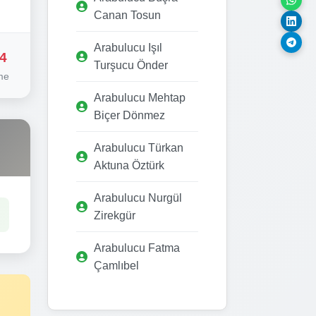
Canan Tosun
Arabulucu Işıl
4
Turşucu Önder
me
Arabulucu Mehtap
Biçer Dönmez
Arabulucu Türkan
Aktuna Öztürk
Arabulucu Nurgül
Zirekgür
Arabulucu Fatma
Çamlıbel