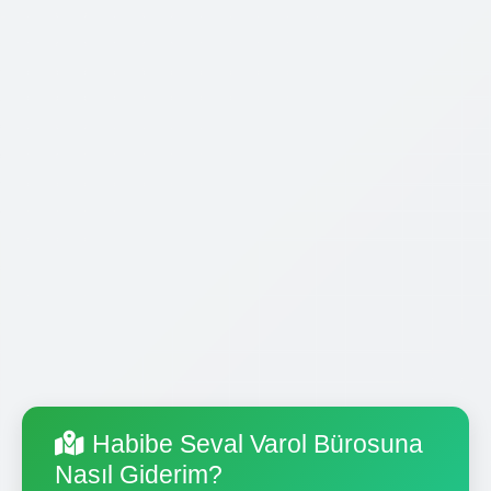
Habibe Seval Varol Bürosuna
Nasıl Giderim?