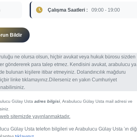
m
Çalışma Saatleri :
09:00 - 19:00
run Bildir
ğruluğu ne olursa olsun, hiçbir avukat veya hukuk bürosu sizden
er göndererek para talep etmez. Kendisini avukat, arabulucu ya
erde bulunan kişilere itibar etmeyiniz. Dolandırıcılık mağduru
içbir linke tıklamayınız.Dilerseniz en yakın Cumhuriyet
abilirsiniz.
bulucu Gülay Usta
adres bilgisi
, Arabulucu Gülay Usta mail adresi ve
siniz.
de web sitemizde yayınlanmaktadır.
lucu Gülay Usta telefon bilgileri ve Arabulucu Gülay Usta 'ın diğ
ğlantıyı
tıklayınız.