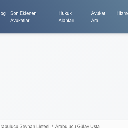
log
Son Eklenen
Hukuk
Avukat
Hizme
Avukatlar
Alanları
Ara
rabulucu Seyhan Listesi
Arabulucu Gülay Usta