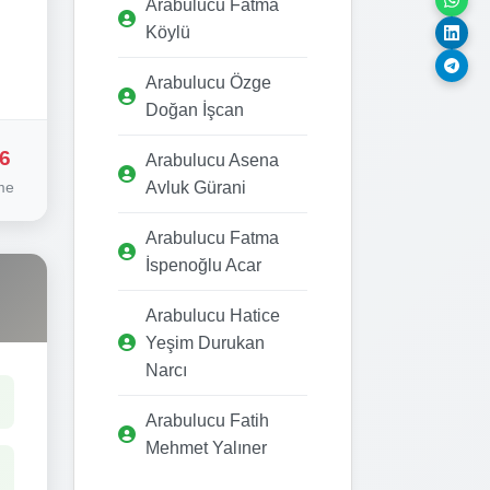
Arabulucu Fatma
Köylü
Arabulucu Özge
Doğan İşcan
6
Arabulucu Asena
me
Avluk Gürani
Arabulucu Fatma
İspenoğlu Acar
Arabulucu Hatice
Yeşim Durukan
Narcı
Arabulucu Fatih
Mehmet Yalıner