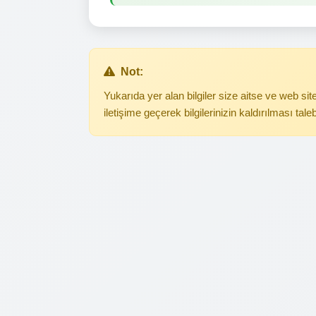
Not:
Yukarıda yer alan bilgiler size aitse ve web s
iletişime geçerek bilgilerinizin kaldırılması tale