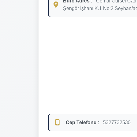
Büro Adres :
Cemal Gürsel Cad
Şengör İşhanı K.1 No:2 Seyhan/a
Cep Telefonu :
5327732530