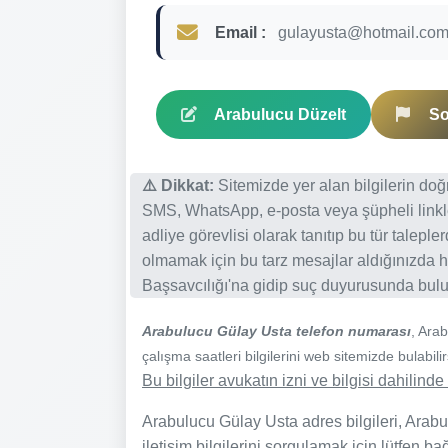
Email :
gulayusta@hotmail.co
Arabulucu Düzelt
So
⚠️ Dikkat:
Sitemizde yer alan bilgilerin do
SMS, WhatsApp, e-posta veya şüpheli linkl
adliye görevlisi olarak tanıtıp bu tür talepl
olmamak için bu tarz mesajlar aldığınızda h
Başsavcılığı'na gidip suç duyurusunda bulun
Arabulucu Gülay Usta telefon numarası
, Ara
çalışma saatleri bilgilerini web sitemizde bulabilir
Bu bilgiler avukatın izni ve bilgisi dahilin
Arabulucu Gülay Usta adres bilgileri, Arabu
iletişim bilgilerini sorgulamak için lütfen ba