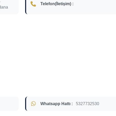
.
Telefon(İletişim) :
dana
Whatsapp Hattı :
5327732530