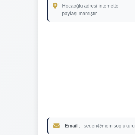
Hocaoğlu adresi internette
paylaşılmamıştır.
Email :
seden@memisoglukuru