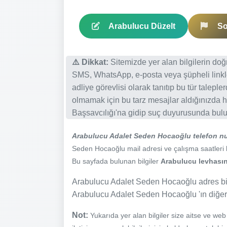
Arabulucu Düzelt
So
⚠️ Dikkat:
Sitemizde yer alan bilgilerin do
SMS, WhatsApp, e-posta veya şüpheli linkl
adliye görevlisi olarak tanıtıp bu tür talepl
olmamak için bu tarz mesajlar aldığınızda h
Başsavcılığı'na gidip suç duyurusunda bulun
Arabulucu Adalet Seden Hocaoğlu telefon n
Seden Hocaoğlu mail adresi ve çalışma saatleri bil
Bu sayfada bulunan bilgiler
Arabulucu levhasınd
Arabulucu Adalet Seden Hocaoğlu adres bilg
Arabulucu Adalet Seden Hocaoğlu 'ın diğer il
Not:
Yukarıda yer alan bilgiler size aitse ve we