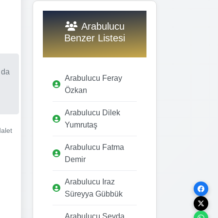
Arabulucu
Benzer Listesi
 da
Arabulucu Feray
Özkan
Arabulucu Dilek
Yumrutaş
alet
Arabulucu Fatma
Demir
Arabulucu Iraz
Süreyya Gübbük
Arabulucu Sevda