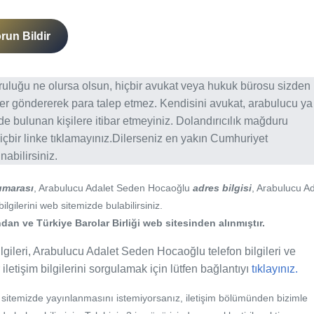
run Bildir
ğruluğu ne olursa olsun, hiçbir avukat veya hukuk bürosu sizden
er göndererek para talep etmez. Kendisini avukat, arabulucu ya
erde bulunan kişilere itibar etmeyiniz. Dolandırıcılık mağduru
içbir linke tıklamayınız.Dilerseniz en yakın Cumhuriyet
abilirsiniz.
umarası
, Arabulucu Adalet Seden Hocaoğlu
adres bilgisi
, Arabulucu Ad
gilerini web sitemizde bulabilirsiniz.
an ve Türkiye Barolar Birliği web sitesinden alınmıştır.
ileri, Arabulucu Adalet Seden Hocaoğlu telefon bilgileri ve
etişim bilgilerini sorgulamak için lütfen bağlantıyı
tıklayınız.
b sitemizde yayınlanmasını istemiyorsanız, iletişim bölümünden bizimle