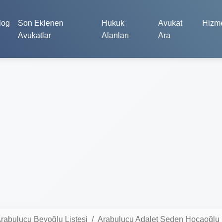
log
Son Eklenen
Hukuk
Avukat
Hizme
Avukatlar
Alanları
Ara
rabulucu Beyoğlu Listesi
Arabulucu Adalet Seden Hocaoğlu