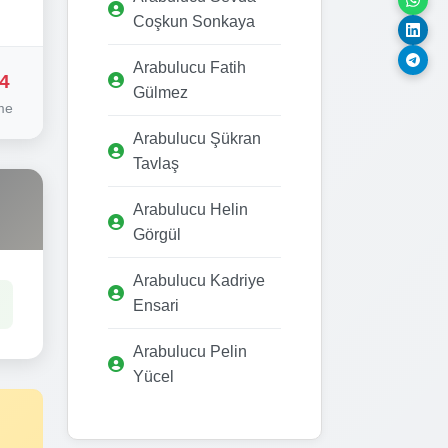
Coşkun Sonkaya
Arabulucu Fatih
4
Gülmez
me
Arabulucu Şükran
Tavlaş
Arabulucu Helin
Görgül
Arabulucu Kadriye
Ensari
Arabulucu Pelin
Yücel