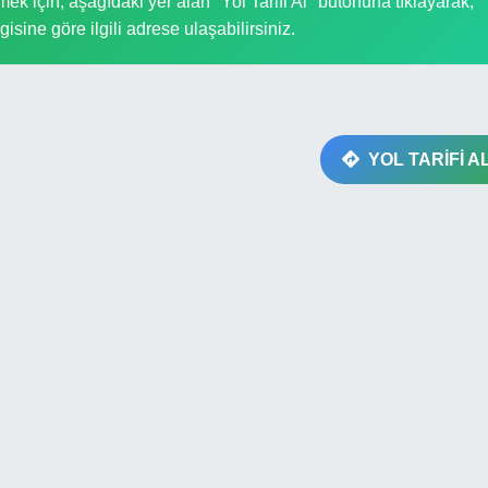
 için, aşağıdaki yer alan "Yol Tarifi Al" butonuna tıklayarak,
gisine göre ilgili adrese ulaşabilirsiniz.
YOL TARİFİ A