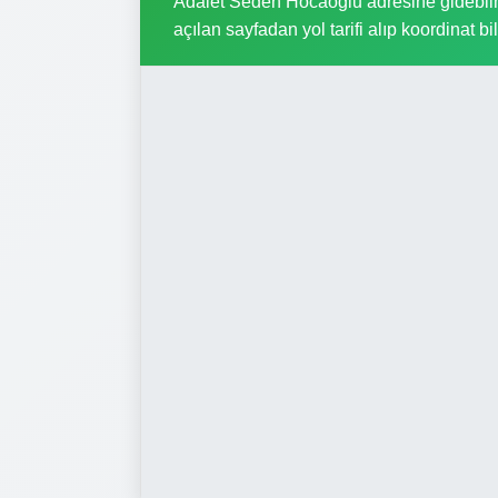
Adalet Seden Hocaoğlu adresine gidebilmek
açılan sayfadan yol tarifi alıp koordinat bil