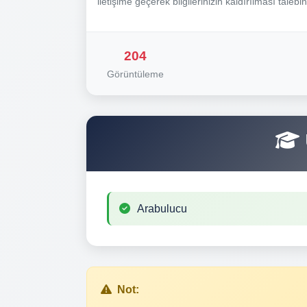
iletişime geçerek bilgilerinizin kaldırılması talebi
204
Görüntüleme
Arabulucu
Not: