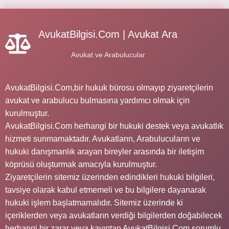
AvukatBilgisi.Com | Avukat Ara
Avukat ve Arabulucular
AvukatBilgisi.Com,bir hukuk bürosu olmayıp ziyaretçilerin
avukat ve arabulucu bulmasına yardımcı olmak için
kurulmuştur.
AvukatBilgisi.Com herhangi bir hukuki destek veya avukatlık
hizmeti sunmamaktadır. Avukatların, Arabulucuların ve
hukuki danışmanlık arayan bireyler arasında bir iletişim
köprüsü oluşturmak amacıyla kurulmuştur.
Ziyaretçilerin sitemiz üzerinden edindikleri hukuki bilgileri,
tavsiye olarak kabul etmemeli ve bu bilgilere dayanarak
hukuki işlem başlatmamalıdır. Sitemiz üzerinde ki
içeriklerden veya avukatların verdiği bilgilerden doğabilecek
herhangi bir zarar veya kayıptan AvukatBilgisi.Com sorumlu