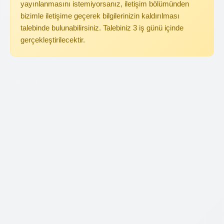
yayınlanmasını istemiyorsanız, iletişim bölümünden
bizimle iletişime geçerek bilgilerinizin kaldırılması
talebinde bulunabilirsiniz. Talebiniz 3 iş günü içinde
gerçekleştirilecektir.