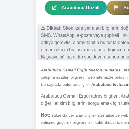
Arabulucu Düzelt
So
⚠️ Dikkat:
Sitemizde yer alan bilgilerin do
SMS, WhatsApp, e-posta veya şüpheli linkl
adliye görevlisi olarak tanıtıp bu tür talepl
olmamak için bu tarz mesajlar aldığınızda h
Başsavcılığı'na gidip suç duyurusunda bulun
Arabulucu Cemali Ergül telefon numarası
, A
çalışma saatleri bilgilerini web sitemizde bulabilir
Bu sayfada bulunan bilgiler
Arabulucu levhasınd
Arabulucu Cemali Ergül adres bilgileri, Ara
diğer iletişim bilgilerini sorgulamak için lüt
Not:
Yukarıda yer alan bilgiler size aitse ve we
iletişime geçerek bilgilerinizin kaldırılması talebi