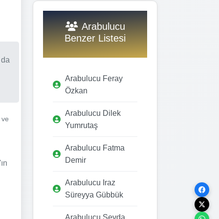
Arabulucu
Benzer Listesi
 da
Arabulucu Feray
Özkan
Arabulucu Dilek
 ve
Yumrutaş
Arabulucu Fatma
Demir
'ın
Arabulucu Iraz
Süreyya Gübbük
Arabulucu Sevda