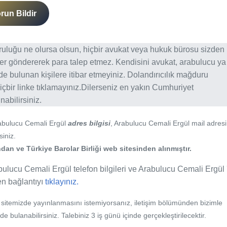
run Bildir
ğruluğu ne olursa olsun, hiçbir avukat veya hukuk bürosu sizden
er göndererek para talep etmez. Kendisini avukat, arabulucu ya
erde bulunan kişilere itibar etmeyiniz. Dolandırıcılık mağduru
içbir linke tıklamayınız.Dilerseniz en yakın Cumhuriyet
abilirsiniz.
rabulucu Cemali Ergül
adres bilgisi
, Arabulucu Cemali Ergül mail adresi
siniz.
an ve Türkiye Barolar Birliği web sitesinden alınmıştır.
bulucu Cemali Ergül telefon bilgileri ve Arabulucu Cemali Ergül 
fen bağlantıyı
tıklayınız.
b sitemizde yayınlanmasını istemiyorsanız, iletişim bölümünden bizimle
nde bulanabilirsiniz. Talebiniz 3 iş günü içinde gerçekleştirilecektir.