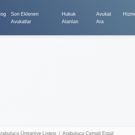
log
Son Eklenen
Hukuk
Avukat
Hizme
Avukatlar
Alanları
Ara
rabulucu Ümraniye Listesi
Arabulucu Cemali Ergül