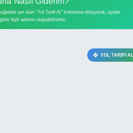
una Nasıl Giderim?
ğıdaki yer alan "Yol Tarifi Al" butonuna tıklayarak, açılan
göre ilgili adrese ulaşabilirsiniz.
YOL TARİFİ A