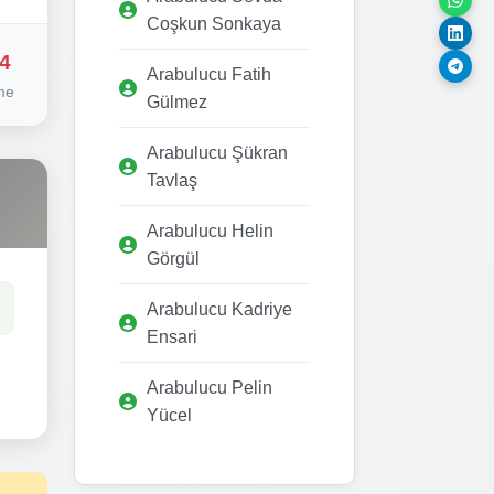
Coşkun Sonkaya
4
Arabulucu Fatih
me
Gülmez
Arabulucu Şükran
Tavlaş
Arabulucu Helin
Görgül
Arabulucu Kadriye
Ensari
Arabulucu Pelin
Yücel