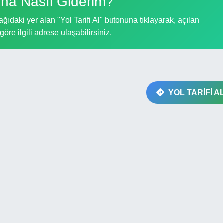
una Nasıl Giderim?
ğıdaki yer alan "Yol Tarifi Al" butonuna tıklayarak, açılan
göre ilgili adrese ulaşabilirsiniz.
YOL TARİFİ A