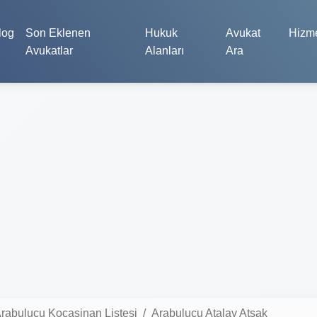
log
Son Eklenen
Hukuk
Avukat
Hizme
Avukatlar
Alanları
Ara
rabulucu Kocasinan Listesi
Arabulucu Atalay Atsak