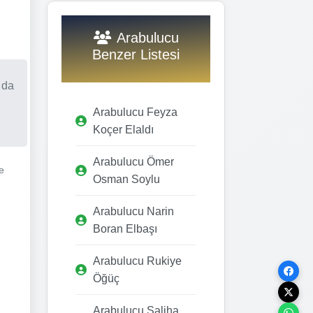
Arabulucu
Benzer Listesi
 da
Arabulucu Feyza
Koçer Elaldı
Arabulucu Ömer
e
Osman Soylu
Arabulucu Narin
Boran Elbaşı
Arabulucu Rukiye
Öğüç
Arabulucu Saliha