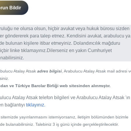
run Bildir
ğruluğu ne olursa olsun, hiçbir avukat veya hukuk bürosu sizden
er göndererek para talep etmez. Kendisini avukat, arabulucu ya
erde bulunan kişilere itibar etmeyiniz. Dolandırıcılık mağduru
içbir linke tıklamayınız.Dilerseniz en yakın Cumhuriyet
abilirsiniz.
abulucu Atalay Atsak
adres bilgisi
, Arabulucu Atalay Atsak mail adresi v
siniz.
an ve Türkiye Barolar Birliği web sitesinden alınmıştır.
ulucu Atalay Atsak telefon bilgileri ve Arabulucu Atalay Atsak 'ın
fen bağlantıyı
tıklayınız.
b sitemizde yayınlanmasını istemiyorsanız, iletişim bölümünden bizimle
nde bulanabilirsiniz. Talebiniz 3 iş günü içinde gerçekleştirilecektir.