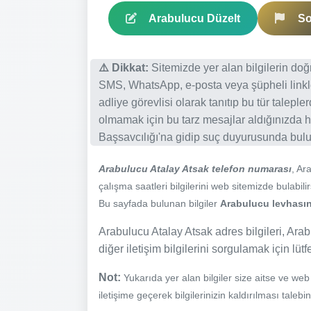
Arabulucu Düzelt
So
⚠️ Dikkat:
Sitemizde yer alan bilgilerin do
SMS, WhatsApp, e-posta veya şüpheli linkl
adliye görevlisi olarak tanıtıp bu tür talepl
olmamak için bu tarz mesajlar aldığınızda h
Başsavcılığı'na gidip suç duyurusunda bulun
Arabulucu Atalay Atsak telefon numarası
, Ar
çalışma saatleri bilgilerini web sitemizde bulabilir
Bu sayfada bulunan bilgiler
Arabulucu levhasınd
Arabulucu Atalay Atsak adres bilgileri, Arab
diğer iletişim bilgilerini sorgulamak için lüt
Not:
Yukarıda yer alan bilgiler size aitse ve we
iletişime geçerek bilgilerinizin kaldırılması talebi