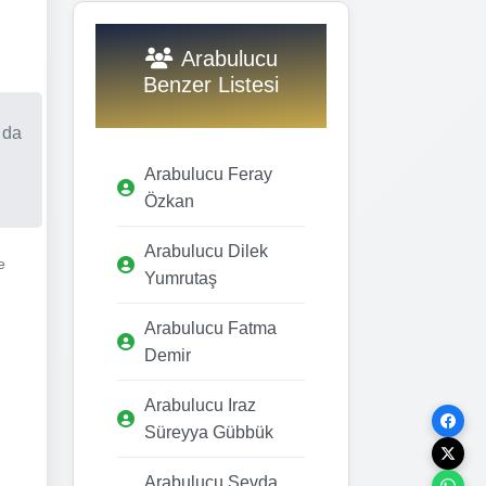
Arabulucu
Benzer Listesi
 da
Arabulucu Feray
Özkan
Arabulucu Dilek
e
Yumrutaş
Arabulucu Fatma
Demir
Arabulucu Iraz
Süreyya Gübbük
Arabulucu Sevda