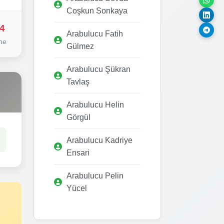
Coşkun Sonkaya
4
Arabulucu Fatih
me
Gülmez
Arabulucu Şükran
Tavlaş
Arabulucu Helin
Görgül
Arabulucu Kadriye
Ensari
Arabulucu Pelin
Yücel