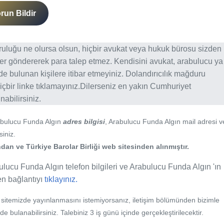
run Bildir
ğruluğu ne olursa olsun, hiçbir avukat veya hukuk bürosu sizden
er göndererek para talep etmez. Kendisini avukat, arabulucu ya
erde bulunan kişilere itibar etmeyiniz. Dolandırıcılık mağduru
içbir linke tıklamayınız.Dilerseniz en yakın Cumhuriyet
abilirsiniz.
abulucu Funda Algın
adres bilgisi
, Arabulucu Funda Algın mail adresi v
siniz.
an ve Türkiye Barolar Birliği web sitesinden alınmıştır.
ulucu Funda Algın telefon bilgileri ve Arabulucu Funda Algın 'ın
fen bağlantıyı
tıklayınız.
b sitemizde yayınlanmasını istemiyorsanız, iletişim bölümünden bizimle
nde bulanabilirsiniz. Talebiniz 3 iş günü içinde gerçekleştirilecektir.