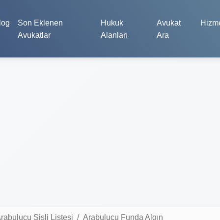
log
Son Eklenen
Hukuk
Avukat
Hizme
Avukatlar
Alanları
Ara
rabulucu Şişli Listesi
Arabulucu Funda Algın