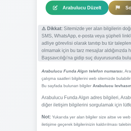
Arabulucu Düzelt
So
⚠️ Dikkat:
Sitemizde yer alan bilgilerin do
SMS, WhatsApp, e-posta veya şüpheli linkl
adliye görevlisi olarak tanıtıp bu tür talepl
olmamak için bu tarz mesajlar aldığınızda h
Başsavcılığı'na gidip suç duyurusunda bulun
Arabulucu Funda Algın telefon numarası
, Ar
çalışma saatleri bilgilerini web sitemizde bulabilir
Bu sayfada bulunan bilgiler
Arabulucu levhasınd
Arabulucu Funda Algın adres bilgileri, Arab
diğer iletişim bilgilerini sorgulamak için lüt
Not:
Yukarıda yer alan bilgiler size aitse ve we
iletişime geçerek bilgilerinizin kaldırılması talebi