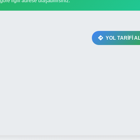
göre ilgili adrese ulaşabilirsiniz.
YOL TARİFİ A