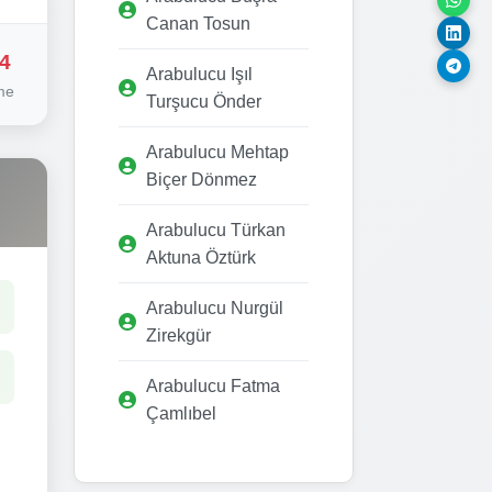
Canan Tosun
4
Arabulucu Işıl
me
Turşucu Önder
Arabulucu Mehtap
Biçer Dönmez
Arabulucu Türkan
Aktuna Öztürk
Arabulucu Nurgül
Zirekgür
Arabulucu Fatma
Çamlıbel