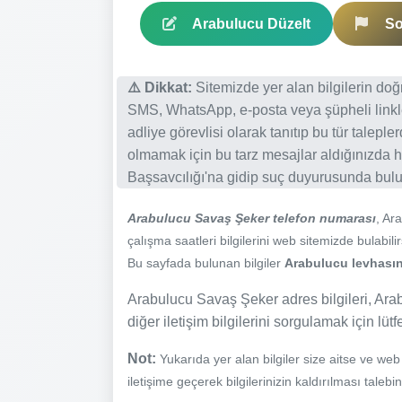
Arabulucu Düzelt
So
⚠️ Dikkat:
Sitemizde yer alan bilgilerin do
SMS, WhatsApp, e-posta veya şüpheli linkl
adliye görevlisi olarak tanıtıp bu tür talepl
olmamak için bu tarz mesajlar aldığınızda h
Başsavcılığı'na gidip suç duyurusunda bulun
Arabulucu Savaş Şeker telefon numarası
, Ar
çalışma saatleri bilgilerini web sitemizde bulabilir
Bu sayfada bulunan bilgiler
Arabulucu levhasınd
Arabulucu Savaş Şeker adres bilgileri, Ara
diğer iletişim bilgilerini sorgulamak için lüt
Not:
Yukarıda yer alan bilgiler size aitse ve we
iletişime geçerek bilgilerinizin kaldırılması talebi