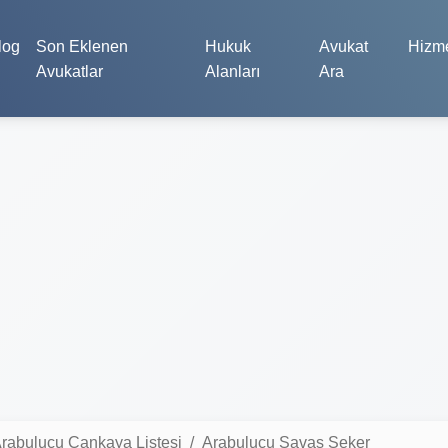
log
Son Eklenen
Hukuk
Avukat
Hizme
Avukatlar
Alanları
Ara
rabulucu Çankaya Listesi
Arabulucu Savaş Şeker