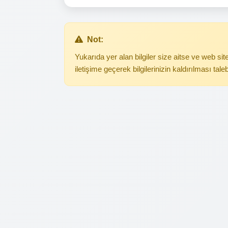
Not:
Yukarıda yer alan bilgiler size aitse ve web s
iletişime geçerek bilgilerinizin kaldırılması tale