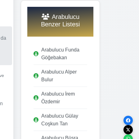
Arabulucu
Benzer Listesi
 da
Arabulucu Funda
Göğebakan
Arabulucu Alper
ve
Bulur
Arabulucu İrem
Özdemir
ın
Arabulucu Gülay
Coşkun Tan
Arabulucu Büşra