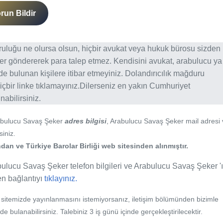
run Bildir
ğruluğu ne olursa olsun, hiçbir avukat veya hukuk bürosu sizden
er göndererek para talep etmez. Kendisini avukat, arabulucu ya
erde bulunan kişilere itibar etmeyiniz. Dolandırıcılık mağduru
içbir linke tıklamayınız.Dilerseniz en yakın Cumhuriyet
abilirsiniz.
abulucu Savaş Şeker
adres bilgisi
, Arabulucu Savaş Şeker mail adresi 
siniz.
an ve Türkiye Barolar Birliği web sitesinden alınmıştır.
bulucu Savaş Şeker telefon bilgileri ve Arabulucu Savaş Şeker '
fen bağlantıyı
tıklayınız.
b sitemizde yayınlanmasını istemiyorsanız, iletişim bölümünden bizimle
nde bulanabilirsiniz. Talebiniz 3 iş günü içinde gerçekleştirilecektir.