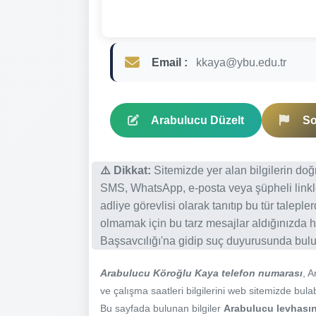
Email :
kkaya@ybu.edu.tr
Arabulucu Düzelt
So
⚠️ Dikkat:
Sitemizde yer alan bilgilerin do
SMS, WhatsApp, e-posta veya şüpheli linkl
adliye görevlisi olarak tanıtıp bu tür talepl
olmamak için bu tarz mesajlar aldığınızda h
Başsavcılığı'na gidip suç duyurusunda bulun
Arabulucu Köroğlu Kaya telefon numarası
, 
ve çalışma saatleri bilgilerini web sitemizde bulabi
Bu sayfada bulunan bilgiler
Arabulucu levhasınd