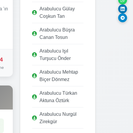
 'ın
Arabulucu Gülay
Coşkun Tan
Arabulucu Büşra
Canan Tosun
Arabulucu Işıl
Turşucu Önder
4
me
Arabulucu Mehtap
Biçer Dönmez
Arabulucu Türkan
Aktuna Öztürk
Arabulucu Nurgül
Zirekgür