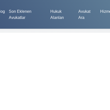
log
Son Eklenen
Hukuk
Avukat
Hizme
Avukatlar
Alanları
Ara