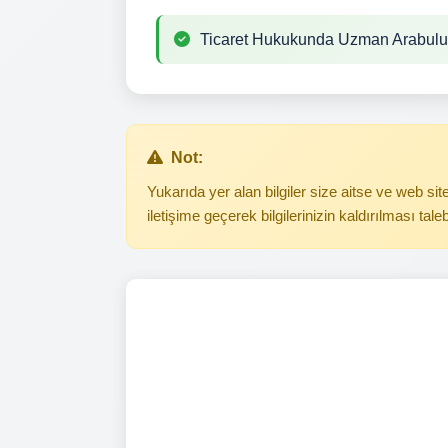
Ticaret Hukukunda Uzman Arabul
Not:
Yukarıda yer alan bilgiler size aitse ve web s
iletişime geçerek bilgilerinizin kaldırılması tale