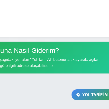
una Nasıl Giderim?
ğıdaki yer alan "Yol Tarifi Al" butonuna tıklayarak, açılan
göre ilgili adrese ulaşabilirsiniz.
YOL TARİFİ A