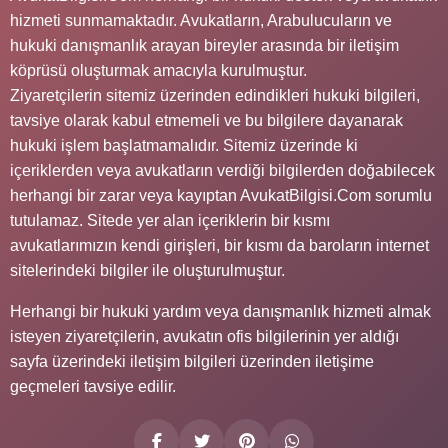
hizmeti sunmamaktadır. Avukatların, Arabulucuların ve
hukuki danışmanlık arayan bireyler arasında bir iletişim
köprüsü oluşturmak amacıyla kurulmuştur.
Ziyaretçilerin sitemiz üzerinden edindikleri hukuki bilgileri,
tavsiye olarak kabul etmemeli ve bu bilgilere dayanarak
hukuki işlem başlatmamalıdır. Sitemiz üzerinde ki
içeriklerden veya avukatların verdiği bilgilerden doğabilecek
herhangi bir zarar veya kayıptan AvukatBilgisi.Com sorumlu
tutulamaz. Sitede yer alan içeriklerin bir kısmı
avukatlarımızın kendi girişleri, bir kısmı da baroların internet
sitelerindeki bilgiler ile oluşturulmuştur.
Herhangi bir hukuki yardım veya danışmanlık hizmeti almak
isteyen ziyaretçilerin, avukatın ofis bilgilerinin yer aldığı
sayfa üzerindeki iletişim bilgileri üzerinden iletişime
geçmeleri tavsiye edilir.