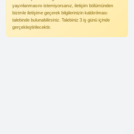
yayınlanmasını istemiyorsanız, iletişim bölümünden
bizimle iletişime geçerek bilgilerinizin kaldırılması
talebinde bulunabilirsiniz. Talebiniz 3 iş günü içinde
gerçekleştirilecektir.