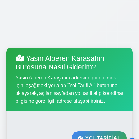
Yasin Alperen Karaşahin
Bürosuna Nasıl Giderim?
Yasin Alperen Karaşahin adresine gidebilmek
için, aşağıdaki yer alan "Yol Tarifi Al" butonuna
tıklayarak, açılan sayfadan yol tarifi alıp koordinat
bilgisine göre ilgili adrese ulaşabilirsiniz.
YOL TARİFİ AL