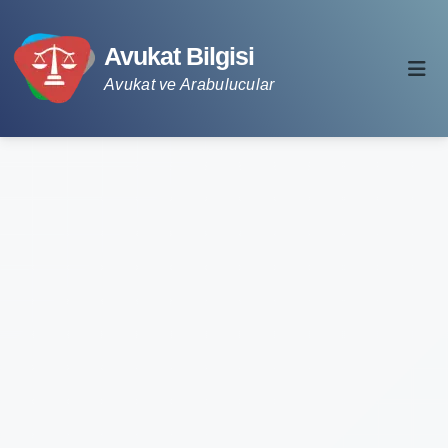
Avukat Bilgisi
Avukat ve Arabulucular