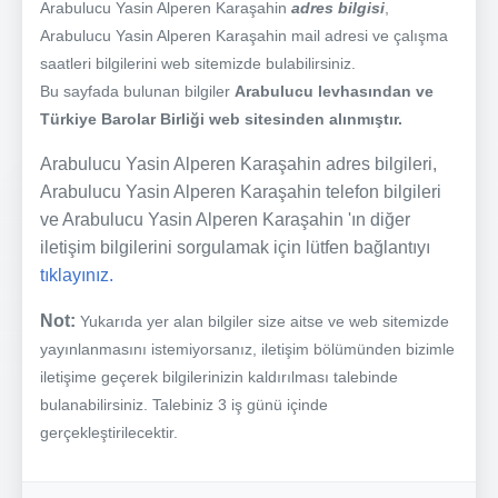
Arabulucu Yasin Alperen Karaşahin
adres bilgisi
,
Arabulucu Yasin Alperen Karaşahin mail adresi ve çalışma
saatleri bilgilerini web sitemizde bulabilirsiniz.
Bu sayfada bulunan bilgiler
Arabulucu levhasından ve
Türkiye Barolar Birliği web sitesinden alınmıştır.
Arabulucu Yasin Alperen Karaşahin adres bilgileri,
Arabulucu Yasin Alperen Karaşahin telefon bilgileri
ve Arabulucu Yasin Alperen Karaşahin 'ın diğer
iletişim bilgilerini sorgulamak için lütfen bağlantıyı
tıklayınız.
Not:
Yukarıda yer alan bilgiler size aitse ve web sitemizde
yayınlanmasını istemiyorsanız, iletişim bölümünden bizimle
iletişime geçerek bilgilerinizin kaldırılması talebinde
bulanabilirsiniz. Talebiniz 3 iş günü içinde
gerçekleştirilecektir.