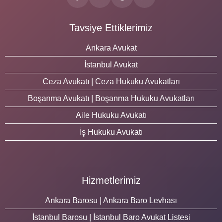
Tavsiye Ettiklerimiz
Ankara Avukat
İstanbul Avukat
Ceza Avukatı | Ceza Hukuku Avukatları
Boşanma Avukatı | Boşanma Hukuku Avukatları
Aile Hukuku Avukatı
İş Hukuku Avukatı
Hizmetlerimiz
Ankara Barosu | Ankara Baro Levhası
İstanbul Barosu | İstanbul Baro Avukat Listesi