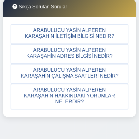
Sıkça Sorulan Sorular
ARABULUCU YASIN ALPEREN
KARAŞAHIN İLETIŞIM BILGISI NEDIR?
ARABULUCU YASIN ALPEREN
KARAŞAHIN ADRES BILGISI NEDIR?
ARABULUCU YASIN ALPEREN
KARAŞAHIN ÇALIŞMA SAATLERI NEDIR?
ARABULUCU YASIN ALPEREN
KARAŞAHIN HAKKINDAKI YORUMLAR
NELERDIR?