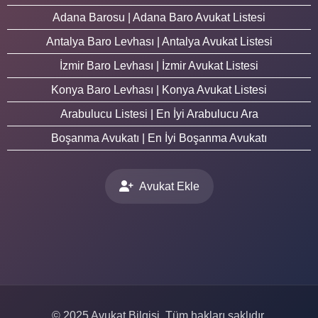
Adana Barosu | Adana Baro Avukat Listesi
Antalya Baro Levhası | Antalya Avukat Listesi
İzmir Baro Levhası | İzmir Avukat Listesi
Konya Baro Levhası | Konya Avukat Listesi
Arabulucu Listesi | En İyi Arabulucu Ara
Boşanma Avukatı | En İyi Boşanma Avukatı
Avukat Ekle
© 2025 Avukat Bilgisi. Tüm hakları saklıdır.