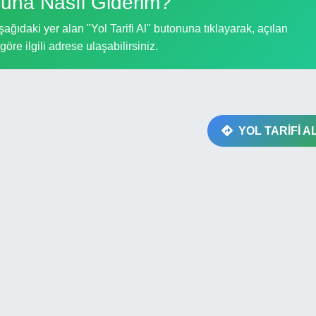
una Nasıl Giderim?
ğıdaki yer alan "Yol Tarifi Al" butonuna tıklayarak, açılan
göre ilgili adrese ulaşabilirsiniz.
YOL TARİFİ A