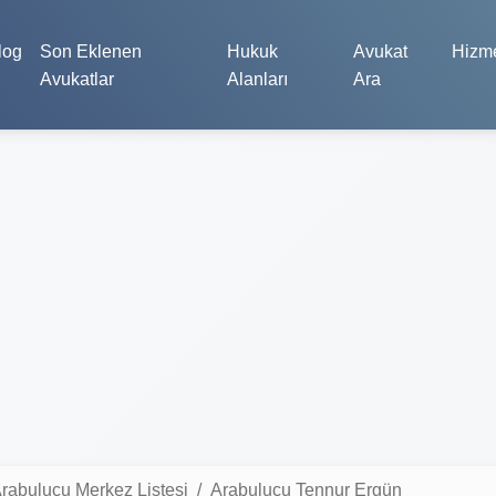
log
Son Eklenen
Hukuk
Avukat
Hizme
Avukatlar
Alanları
Ara
rabulucu Merkez Listesi
Arabulucu Tennur Ergün