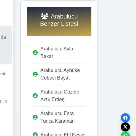
Arabulucu
Benzer Listesi
 da
Arabulucu Ayla
Bakar
Arabulucu Aybüke
esi
Cebeci Bayat
Arabulucu Güzide
Arzu Erdeş
 'ın
Arabulucu Esra
Tunca Karaman
Arabulucu Elif Keser