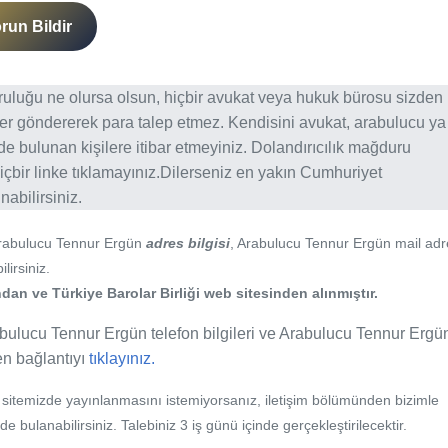
run Bildir
ğruluğu ne olursa olsun, hiçbir avukat veya hukuk bürosu sizden
er göndererek para talep etmez. Kendisini avukat, arabulucu ya
erde bulunan kişilere itibar etmeyiniz. Dolandırıcılık mağduru
içbir linke tıklamayınız.Dilerseniz en yakın Cumhuriyet
abilirsiniz.
Arabulucu Tennur Ergün
adres bilgisi
, Arabulucu Tennur Ergün mail adr
lirsiniz.
an ve Türkiye Barolar Birliği web sitesinden alınmıştır.
bulucu Tennur Ergün telefon bilgileri ve Arabulucu Tennur Ergün
fen bağlantıyı
tıklayınız.
b sitemizde yayınlanmasını istemiyorsanız, iletişim bölümünden bizimle
nde bulanabilirsiniz. Talebiniz 3 iş günü içinde gerçekleştirilecektir.