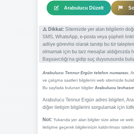
Arabulucu Düzelt
So
⚠️ Dikkat:
Sitemizde yer alan bilgilerin do
SMS, WhatsApp, e-posta veya şüpheli linkl
adliye görevlisi olarak tanıtıp bu tür talepl
olmamak için bu tarz mesajlar aldığınızda h
Başsavcılığı'na gidip suç duyurusunda bulun
Arabulucu Tennur Ergün telefon numarası
, 
ve çalışma saatleri bilgilerini web sitemizde bulabi
Bu sayfada bulunan bilgiler
Arabulucu levhasınd
Arabulucu Tennur Ergün adres bilgileri, Ara
diğer iletişim bilgilerini sorgulamak için lüt
Not:
Yukarıda yer alan bilgiler size aitse ve we
iletişime geçerek bilgilerinizin kaldırılması talebi