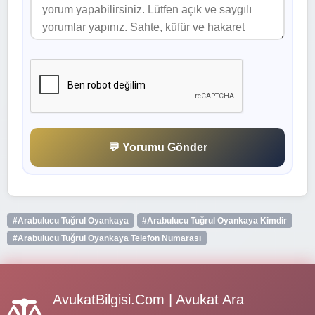
💬 Yorumu Gönder
#Arabulucu Tuğrul Oyankaya
#Arabulucu Tuğrul Oyankaya Kimdir
#Arabulucu Tuğrul Oyankaya Telefon Numarası
AvukatBilgisi.Com | Avukat Ara