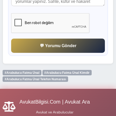
💬 Yorumu Gönder
#Arabulucu Fatma Ünal
#Arabulucu Fatma Ünal Kimdir
#Arabulucu Fatma Ünal Telefon Numarası
AvukatBilgisi.Com | Avukat Ara
Avukat ve Arabulucular