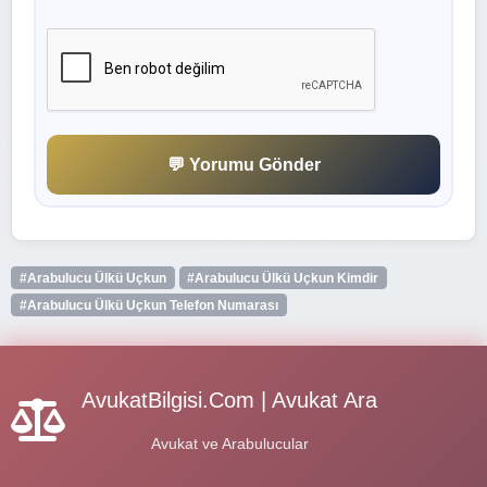
💬 Yorumu Gönder
#Arabulucu Ülkü Uçkun
#Arabulucu Ülkü Uçkun Kimdir
#Arabulucu Ülkü Uçkun Telefon Numarası
AvukatBilgisi.Com | Avukat Ara
Avukat ve Arabulucular