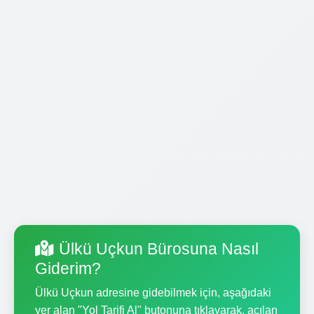
Ülkü Uçkun Bürosuna Nasıl
Giderim?
Ülkü Uçkun adresine gidebilmek için, aşağıdaki
yer alan "Yol Tarifi Al" butonuna tıklayarak, açılan